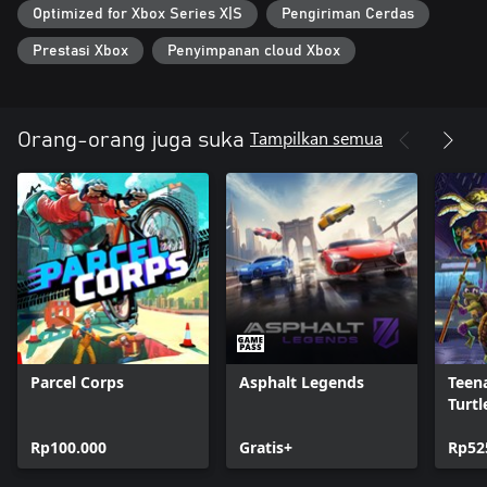
Optimized for Xbox Series X|S
Pengiriman Cerdas
Prestasi Xbox
Penyimpanan cloud Xbox
Tampilkan semua
Orang-orang juga suka
Parcel Corps
Asphalt Legends
Teen
Turtl
Unle
Rp100.000
Gratis+
Rp52