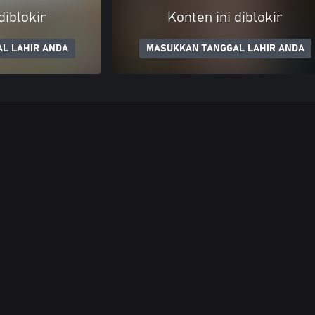
diblokir
Konten ini diblokir
L LAHIR ANDA
MASUKKAN TANGGAL LAHIR ANDA