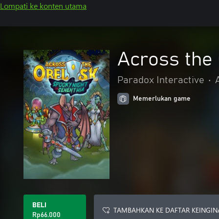
Lompati ke konten utama
Across the 
Paradox Interactive
•
Memerlukan game
BELI
TAMBAHKAN KE DAFTAR KEINGIN
Rp66.000