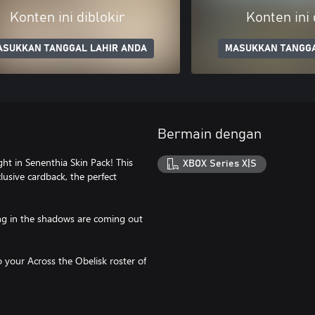
Konten ini diblokir
Konten ini 
ASUKKAN TANGGAL LAHIR ANDA
MASUKKAN TANGGA
Bermain dengan
ht in Senenthia Skin Pack! This
XBOX Series X|S
clusive cardback, the perfect
ing in the shadows are coming out
o your Across the Obelisk roster of