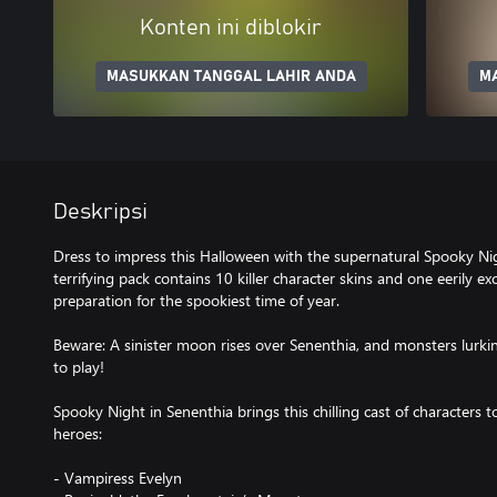
Konten ini diblokir
MASUKKAN TANGGAL LAHIR ANDA
M
Deskripsi
Dress to impress this Halloween with the supernatural Spooky Nig
terrifying pack contains 10 killer character skins and one eerily ex
preparation for the spookiest time of year.
Beware: A sinister moon rises over Senenthia, and monsters lurk
to play!
Spooky Night in Senenthia brings this chilling cast of characters t
heroes:
- Vampiress Evelyn