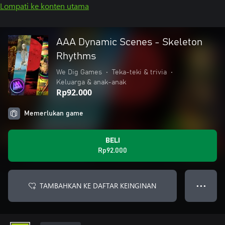
Lompati ke konten utama
AAA Dynamic Scenes - Skeleton
Rhythms
We Dig Games
•
Teka-teki & trivia
•
Keluarga & anak-anak
Rp92.000
Memerlukan game
BELI
Rp92.000
TAMBAHKAN KE DAFTAR KEINGINAN
● ● ●