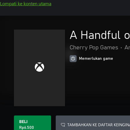
Lompati ke konten utama
A Handful 
Cherry Pop Games
•
A
Memerlukan game
BELI
TAMBAHKAN KE DAFTAR KEINGIN
Rp6.500