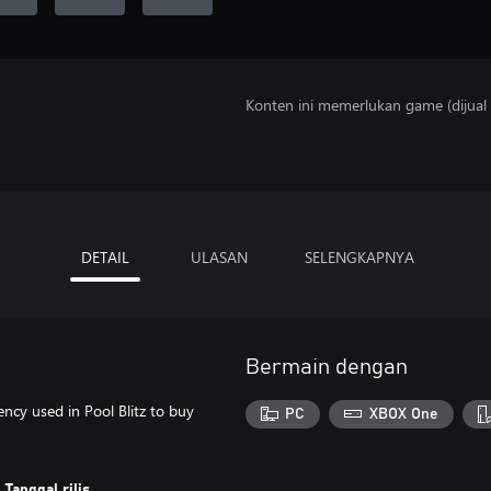
Konten ini memerlukan game (dijual t
DETAIL
ULASAN
SELENGKAPNYA
Bermain dengan
ncy used in Pool Blitz to buy
PC
XBOX One
Tanggal rilis