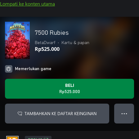
Lompati ke konten utama
7500 Rubies
BetaDwarf
•
Kartu & papan
Rp525.000
Memerlukan game
BELI
Rp525.000
TAMBAHKAN KE DAFTAR KEINGINAN
● ● ●