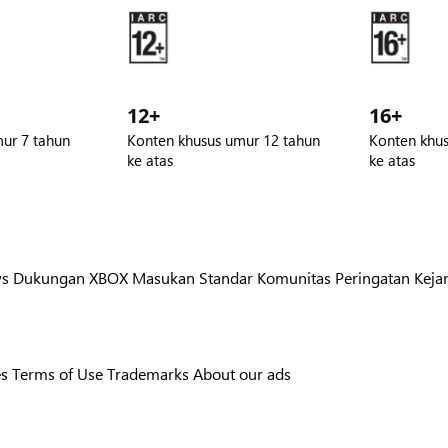
12+
16+
ur 7 tahun
Konten khusus umur 12 tahun
Konten khus
ke atas
ke atas
ws
Dukungan XBOX
Masukan
Standar Komunitas
Peringatan Kejan
es
Terms of Use
Trademarks
About our ads