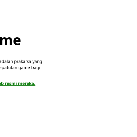
ame
) adalah prakarsa yang
kepatutan game bagi
eb resmi mereka.