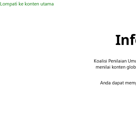
Lompati ke konten utama
In
Koalisi Penilaian Umu
menilai konten glo
Anda dapat mempe