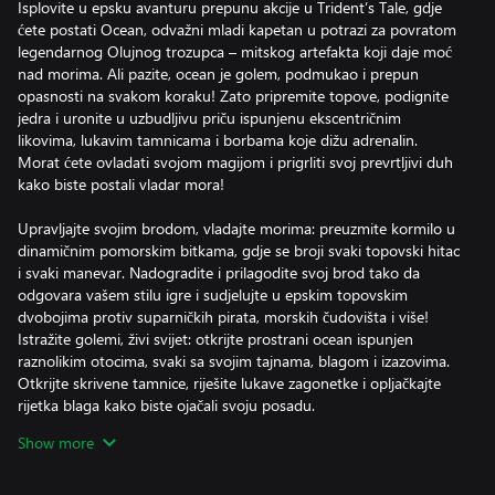
Isplovite u epsku avanturu prepunu akcije u Trident’s Tale, gdje
ćete postati Ocean, odvažni mladi kapetan u potrazi za povratom
legendarnog Olujnog trozupca – mitskog artefakta koji daje moć
nad morima. Ali pazite, ocean je golem, podmukao i prepun
opasnosti na svakom koraku! Zato pripremite topove, podignite
jedra i uronite u uzbudljivu priču ispunjenu ekscentričnim
likovima, lukavim tamnicama i borbama koje dižu adrenalin.
Morat ćete ovladati svojom magijom i prigrliti svoj prevrtljivi duh
kako biste postali vladar mora!
Upravljajte svojim brodom, vladajte morima: preuzmite kormilo u
dinamičnim pomorskim bitkama, gdje se broji svaki topovski hitac
i svaki manevar. Nadogradite i prilagodite svoj brod tako da
odgovara vašem stilu igre i sudjelujte u epskim topovskim
dvobojima protiv suparničkih pirata, morskih čudovišta i više!
Istražite golemi, živi svijet: otkrijte prostrani ocean ispunjen
raznolikim otocima, svaki sa svojim tajnama, blagom i izazovima.
Otkrijte skrivene tamnice, riješite lukave zagonetke i opljačkajte
rijetka blaga kako biste ojačali svoju posadu.
Izgradite svoju legendarnu piratsku ekipu: regrutirajte šarenu
Show more
postavu likova, svaki s jedinstvenim sposobnostima i osobnošću.
Poboljšajte svoju posadu, otključajte snažne vještine i stvorite
vrhunski piratski tim.