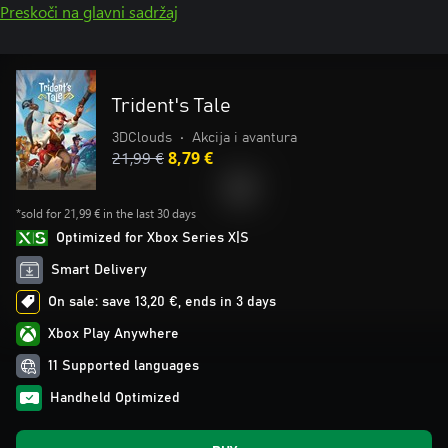
Preskoči na glavni sadržaj
Trident's Tale
3DClouds
•
Akcija i avantura
21,99 €
8,79 €
*sold for 21,99 € in the last 30 days
Optimized for Xbox Series X|S
Smart Delivery
On sale: save 13,20 €, ends in 3 days
Xbox Play Anywhere
11 Supported languages
Handheld Optimized