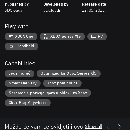
Published by
Developed by
Release date
Borite se za preživljavanje: koristite svoju oštricu, magiju i vatreno
3DClouds
3DClouds
22. 05. 2025.
oružje u uzbudljivoj kopnenoj borbi, zajedno s posebnim
sposobnostima i uzbudljivim susretima sa šefovima.
Play with
Jeste li spremni zauzeti svoje mjesto u povijesti pirata?
XBOX One
XBOX Series X|S
PC
Handheld
Capabilities
Jedan igrač
Optimized for Xbox Series X|S
Smart Delivery
Xbox postignuća
Spremanje pozicija igara u oblaku za Xbox
Xbox Play Anywhere
Show all
Možda će vam se svidjeti i ovo