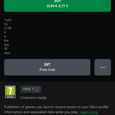
BUY
21,99 €
8,79 €
*sold
for
21,99
€
in
the
last
30
days
GET
● ● ●
Free trial
PEGI 7
Umjereno nasilje
Publishers of games you launch receive access to your Xbox profile
information and associated data while you play.
Learn more