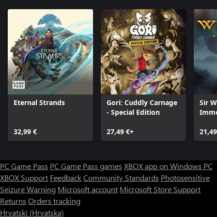
Eternal Strands
Gori: Cuddly Carnage
Sir 
- Special Edition
Immo
Digit
32,99 €
27,49 €+
21,49
PC Game Pass
PC Game Pass games
XBOX app on Windows PC
XBOX Support
Feedback
Community Standards
Photosensitive
Seizure Warning
Microsoft account
Microsoft Store Support
Returns
Orders tracking
Hrvatski (Hrvatska)