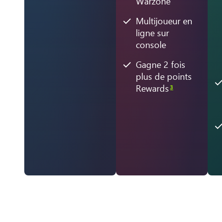
Warzone
Multijoueur en
ligne sur
console
Gagne 2 fois
plus de points
Rewards
3