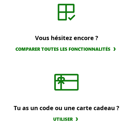
Vous hésitez encore ?
COMPARER TOUTES LES FONCTIONNALITÉS
Tu as un code ou une carte cadeau ?
UTILISER