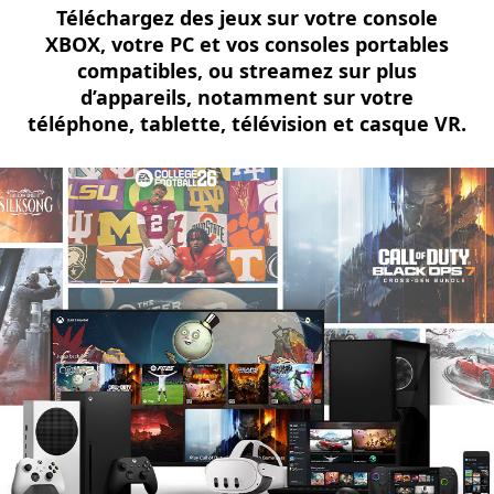
Téléchargez des jeux sur votre console
XBOX, votre PC et vos consoles portables
compatibles, ou streamez sur plus
d’appareils, notamment sur votre
téléphone, tablette, télévision et casque VR.