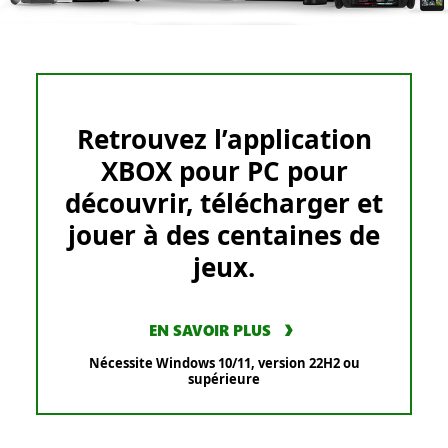
Retrouvez l’application
XBOX pour PC pour
découvrir, télécharger et
jouer à des centaines de
jeux.
EN SAVOIR PLUS
Nécessite Windows 10/11, version 22H2 ou
supérieure