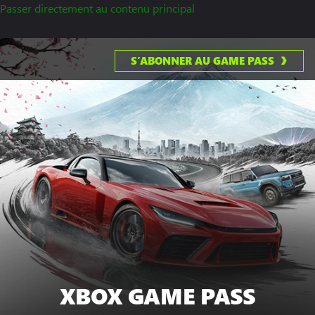
Passer directement au contenu principal
S’ABONNER AU GAME PASS
XBOX GAME PASS

Profitez d’une bibliothèque de centaines