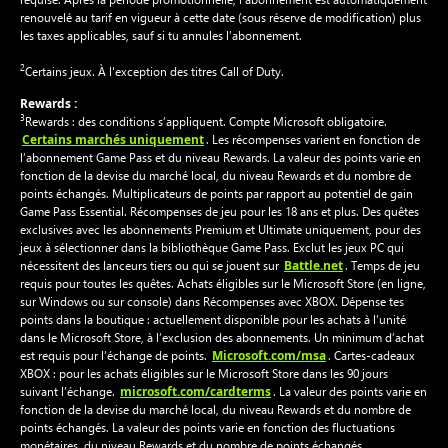
renouvelé au tarif en vigueur à cette date (sous réserve de modification) plus
les taxes applicables, sauf si tu annules l’abonnement.
2
Certains jeux. À l'exception des titres Call of Duty.
Rewards :
3
Rewards : des conditions s’appliquent. Compte Microsoft obligatoire.
Certains marchés uniquement
. Les récompenses varient en fonction de
l’abonnement Game Pass et du niveau Rewards. La valeur des points varie en
fonction de la devise du marché local, du niveau Rewards et du nombre de
points échangés. Multiplicateurs de points par rapport au potentiel de gain
Game Pass Essential. Récompenses de jeu pour les 18 ans et plus. Des quêtes
exclusives avec les abonnements Premium et Ultimate uniquement, pour des
jeux à sélectionner dans la bibliothèque Game Pass. Exclut les jeux PC qui
Battle.net
nécessitent des lanceurs tiers ou qui se jouent sur
. Temps de jeu
requis pour toutes les quêtes. Achats éligibles sur le Microsoft Store (en ligne,
sur Windows ou sur console) dans Récompenses avec XBOX. Dépense tes
points dans la boutique : actuellement disponible pour les achats à l’unité
dans le Microsoft Store, à l’exclusion des abonnements. Un minimum d’achat
Microsoft.com/msa
est requis pour l’échange de points.
. Cartes-cadeaux
XBOX : pour les achats éligibles sur le Microsoft Store dans les 90 jours
microsoft.com/cardterms
suivant l’échange.
. La valeur des points varie en
fonction de la devise du marché local, du niveau Rewards et du nombre de
points échangés. La valeur des points varie en fonction des fluctuations
monétaires, du niveau Rewards et du nombre de points échangés.