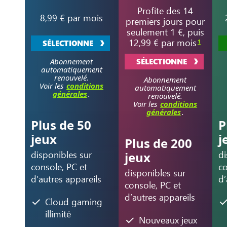
Profite des 14
8,99 € par mois
premiers jours pour
seulement 1 €, puis
12,99 € par mois
1
SÉLECTIONNE
Abonnement
SÉLECTIONNE
automatiquement
renouvelé.
Abonnement
Voir les
conditions
automatiquement
générales
.
renouvelé.
Voir les
conditions
générales
.
Plus de 50
P
jeux
j
Plus de 200
disponibles sur
di
jeux
console, PC et
co
disponibles sur
d’autres appareils
d’
console, PC et
d’autres appareils
Cloud gaming
illimité
Nouveaux jeux