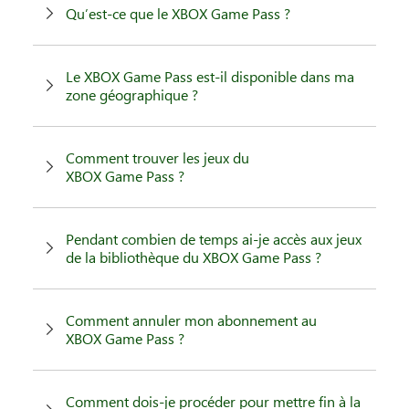
Qu’est-ce que le XBOX Game Pass ?
Le XBOX Game Pass est-il disponible dans ma
zone géographique ?
Comment trouver les jeux du
XBOX Game Pass ?
Pendant combien de temps ai-je accès aux jeux
de la bibliothèque du XBOX Game Pass ?
Comment annuler mon abonnement au
XBOX Game Pass ?
Comment dois-je procéder pour mettre fin à la