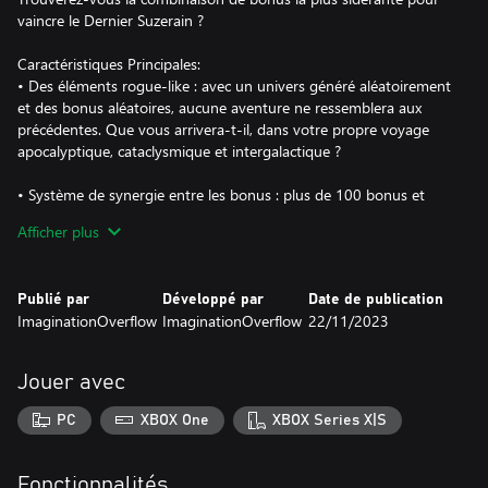
vaincre le Dernier Suzerain ?
Caractéristiques Principales:
• Des éléments rogue-like : avec un univers généré aléatoirement
et des bonus aléatoires, aucune aventure ne ressemblera aux
précédentes. Que vous arrivera-t-il, dans votre propre voyage
apocalyptique, cataclysmique et intergalactique ?
• Système de synergie entre les bonus : plus de 100 bonus et
consommables ! Cherchez les différentes combinaisons
Afficher plus
correspondant à votre style de jeu !
• Des primes galactiques : complétez plus de 100 missions pour
Publié par
Développé par
Date de publication
participer à la loterie du système de divertissement StellarNET.
ImaginationOverflow
ImaginationOverflow
22/11/2023
• Customisez chaque début de partie : choisissez votre vaisseau :
Il y en a un pour chaque style de jeu, chacun ayant son propre
Jouer avec
bonus de départ. Vous pouvez personnaliser votre arsenal en
choisissant parmi de nombreuses armes : Canons, missiles et
PC
XBOX One
XBOX Series X|S
lasers !
• Débloquez des vaisseaux, consultez votre progression :
Fonctionnalités