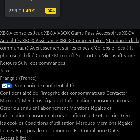
2,99 €
1,49 €
-50%
XBOX consoles
Jeux XBOX
XBOX Game Pass
Accessoires XBOX
Actualités XBOX
Assistance XBOX
Commentaires
Standards de la
communauté
Avertissement sur les crises d’épilepsie liées à la
photosensibilité
Compte Microsoft
Support du Microsoft Store
Retours
Suivi des commandes
Jeux
Français (France)
Vos choix de confidentialité
Confidentialité de l’intégrité des consommateurs
Contacter
Microsoft
Mentions légales et Informations consommateurs
Gerer ou annuler l’abonnement
Mentions légales et
Informations consommateurs
Confidentialité et cookies
Gérer
les cookies
Conditions d'utilisation
Marques
Mentions légales
tierces
À propos de nos annonces
EU Compliance DoCs
Accessibilité