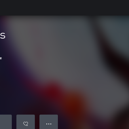
s
ge
● ● ●