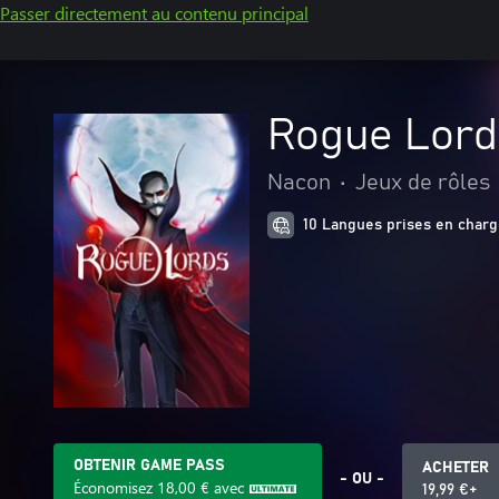
Passer directement au contenu principal
Rogue Lord
Nacon
•
Jeux de rôles
10 Langues prises en char
OBTENIR GAME PASS
ACHETER
- OU -
Économisez
18,00 €
avec
19,99 €+