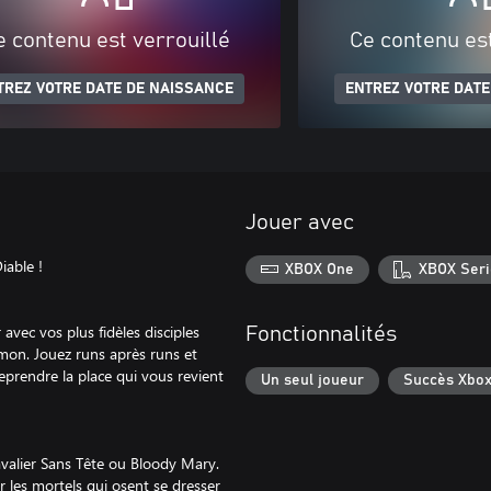
e contenu est verrouillé
Ce contenu est
TREZ VOTRE DATE DE NAISSANCE
ENTREZ VOTRE DATE
Jouer avec
iable !
XBOX One
XBOX Seri
avec vos plus fidèles disciples
Fonctionnalités
mon. Jouez runs après runs et
reprendre la place qui vous revient
Un seul joueur
Succès Xbo
avalier Sans Tête ou Bloody Mary.
 les mortels qui osent se dresser