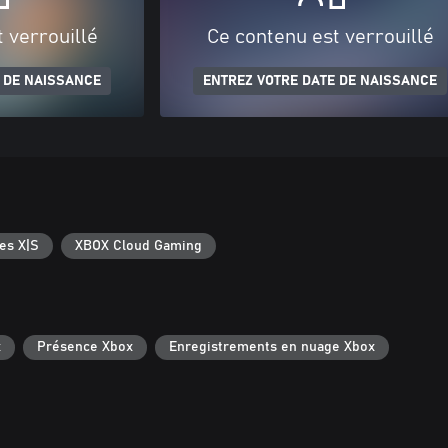
 verrouillé
Ce contenu est verrouillé
 DE NAISSANCE
ENTREZ VOTRE DATE DE NAISSANCE
es X|S
XBOX Cloud Gaming
x
Présence Xbox
Enregistrements en nuage Xbox