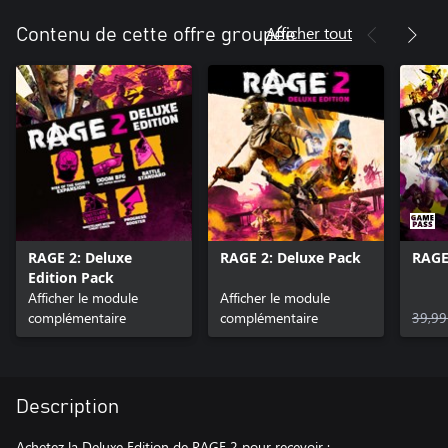
Afficher tout
Contenu de cette offre groupée
RAGE 2: Deluxe
RAGE 2: Deluxe Pack
RAGE
Edition Pack
Afficher le module
Afficher le module
complémentaire
complémentaire
39,99
Description
Achetez la Deluxe Edition de RAGE 2 pour recevoir :