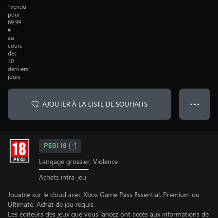
*vendu
pour
69,99
€
au
cours
des
30
derniers
jours
AJOUTER À LA LISTE DE SOUHAITS
● ● ●
PEGI 18
Langage grossier, Violence
Achats intra-jeu
Jouable sur le cloud avec Xbox Game Pass Essential, Premium ou
Ultimate. Achat de jeu requis.
Les éditeurs des jeux que vous lancez ont accès aux informations de