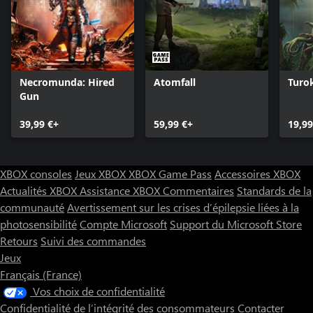
Necromunda: Hired
Atomfall
Turo
Gun
39,99 €+
59,99 €+
19,99
XBOX consoles
Jeux XBOX
XBOX Game Pass
Accessoires XBOX
Actualités XBOX
Assistance XBOX
Commentaires
Standards de la
communauté
Avertissement sur les crises d’épilepsie liées à la
photosensibilité
Compte Microsoft
Support du Microsoft Store
Retours
Suivi des commandes
Jeux
Français (France)
Vos choix de confidentialité
Confidentialité de l’intégrité des consommateurs
Contacter