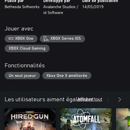
Publié par
Développé par
Date de publication
Bethesda Softworks
Avalanche Studios /
14/05/2019
id Software
Jouer avec
XBOX One
XBOX Series X|S
XBOX Cloud Gaming
Fonctionnalités
Un seul joueur
Xbox One X améliorée
Afficher tout
Les utilisateurs aiment également