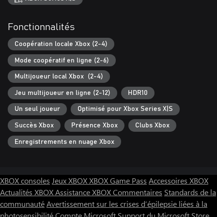
Fonctionnalités
Coopération locale Xbox (2-4)
Mode coopératif en ligne (2-6)
Multijoueur local Xbox (2-4)
Jeu multijoueur en ligne (2-12)
HDR10
Un seul joueur
Optimisé pour Xbox Series X|S
Succès Xbox
Présence Xbox
Clubs Xbox
Enregistrements en nuage Xbox
XBOX consoles
Jeux XBOX
XBOX Game Pass
Accessoires XBOX
Actualités XBOX
Assistance XBOX
Commentaires
Standards de la
communauté
Avertissement sur les crises d’épilepsie liées à la
photosensibilité
Compte Microsoft
Support du Microsoft Store