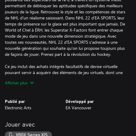
permettant de débloquer les aptitudes spécifiques des meilleurs
joueurs de la ligue. Retrouvez le style et les compétences de stars
de NHL d'un réalisme saisissant. Dans NHL 22 d’EA SPORTS, leur
temps de présence sur la glace est plus important que jamais. De
World of Chel à ÉRH, les Superstar X-Factors font entrer chaque
mode de jeu dans une nouvelle dimension stratégique. Avec
toutes ses nouveautés, NHL 22 d’EA SPORTS s'adresse à une
nouvelle génération qui souhaite qu'on lui propose toujours plus
de façons de jouer. Prenez part à la révolution du hockey.
Ce jeu inclut des achats intégrés facultatifs de devise virtuelle
pouvant servir à acquérir des éléments de jeu virtuels, dont une
sélection aléatoire d’éléments de jeu virtuels.
Afficher plus
DES CONDITIONS ET DES RESTRICTIONS S’APPLIQUENT. POUR
EN SAVOIR PLUS, RENDEZ-VOUS SUR www.ea.com/fr-fr/legal.
Publié par
Développé par
Electronic Arts
EA Vancouver
Jouer avec
XBOX Series X|S