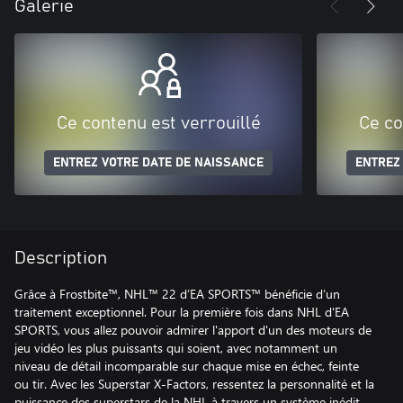
Galerie
Ce contenu est verrouillé
Ce co
ENTREZ VOTRE DATE DE NAISSANCE
ENTREZ
Description
Grâce à Frostbite™, NHL™ 22 d’EA SPORTS™ bénéficie d’un
traitement exceptionnel. Pour la première fois dans NHL d'EA
SPORTS, vous allez pouvoir admirer l'apport d'un des moteurs de
jeu vidéo les plus puissants qui soient, avec notamment un
niveau de détail incomparable sur chaque mise en échec, feinte
ou tir. Avec les Superstar X-Factors, ressentez la personnalité et la
puissance des superstars de la NHL à travers un système inédit