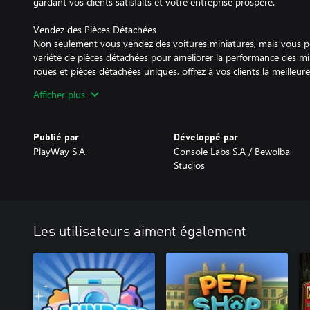
gardant vos clients satisfaits et votre entreprise prospère.
Vendez des Pièces Détachées
Non seulement vous vendez des voitures miniatures, mais vous 
variété de pièces détachées pour améliorer la performance des mi
roues et pièces détachées uniques, offrez à vos clients la meilleure
mini voitures de rêve.
Afficher plus
Vitrine de Voitures Personnalisées
Montrez votre meilleur travail dans une vitrine accrocheuse ! Ici
Publié par
Développé par
voitures personnalisées les plus impressionnantes pour que les cli
PlayWay S.A.
Console Labs S.A / Bewolba
Studios
Testez votre Voiture
Vivez l'expérience de tester vos mini voitures personnalisées sur un
vous permet de ressentir la performance de vos voitures personn
Mini Racer Car Shop Simulator offre créativité, en faisant un havr
Les utilisateurs aiment également
voitures. Commencez dès aujourd'hui et transformez votre boutiq
les clients!