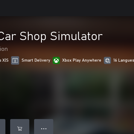
 Car Shop Simulator
ion
s X|S
Smart Delivery
Xbox Play Anywhere
16 Langues
● ● ●