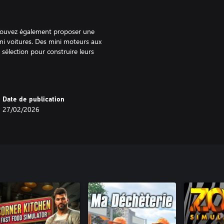
pouvez également proposer une
ni voitures. Des mini moteurs aux
 sélection pour construire leurs
, vous pouvez exposer vos mini
Date de publication
ents puissent les acheter.
27/02/2026
 circuit ! Cette fonctionnalité
alisées de première main. Q
e idéal pour les passionnés de mini
ue en la destination ultime pour