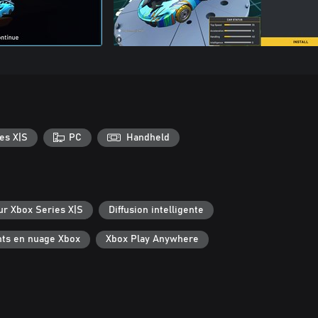
es X|S
PC
Handheld
ur Xbox Series X|S
Diffusion intelligente
ts en nuage Xbox
Xbox Play Anywhere