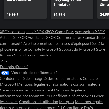
Simulator
Simul
Rein
19,99 €
24,99 €
24,99
XBOX consoles
Jeux XBOX
XBOX Game Pass
Accessoires XBOX
Actualités XBOX
Assistance XBOX
Commentaires
Standards de la
communauté
Avertissement sur les crises d’épilepsie liées à la
photosensibilité
Compte Microsoft
Support du Microsoft Store
Retours
Suivi des commandes
Jeux
Français (France)
Vos choix de confidentialité
Confidentialité de l’intégrité des consommateurs
Contacter
Microsoft
Mentions légales et Informations consommateurs
Gerer ou annuler l’abonnement
Mentions légales et
Informations consommateurs
Confidentialité et cookies
Gérer
les cookies
Conditions d'utilisation
Marques
Mentions légales
tierces
À propos de nos annonces
EU Compliance DoCs