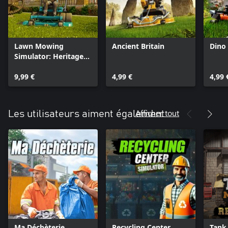
Lawn Mowing
Ancient Britain
Dino 
Simulator: Heritage
Park
9,99 €
4,99 €
4,99 
Afficher tout
Les utilisateurs aiment également
Ma Déchèterie
Recycling Center
Tank