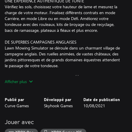
UNE EXPÉRIENCE AUTHENTIQUE DE TONTE
Vérifiez les sols, choisissez votre hauteur de lame et mesurez la
charge de votre moteur. Finalisez différents contrats en mode
Carrière, en mode Libre ou en mode Défi. Améliorez votre
tondeuse avec des rouleaux, kits de broyage ou de recyclage,
bacs de ramassage, plateaux à fléaux et plus encore.
DE SUPERBES CAMPAGNES ANGLAISES
Lawn Mowing Simulator se déroule dans un charmant village de
campagne anglais. Des ruelles animées, de vastes châteaux, des
jardins pittoresques et de grands domaines équestres attendent
le passage de votre tondeuse.
DES FABRICANTS DE TONDEUSES AGRÉÉS
Afficher plus
Toro, SCAG et STIGA sont au cœur de Lawn Mowing Simulator et
leurs meilleures machines ont soigneusement été recréées. 12
tondeuses sont disponibles dans le jeu de base, chacune avec ses
Publié par
Développé par
Date de publication
propres défis, accessoires et améliorations.
Curve Games
Skyhook Games
10/08/2021
UNE GESTION D’ENTREPRISE RIGOUREUSE
Créez et développez votre propre entreprise d’entretien de
Jouer avec
pelouses. Achetez et améliorez votre QG, embauchez des
employés, investissez dans la publicité et gérez au mieux vos