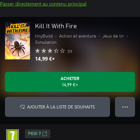
Passer directement au contenu principal
Kill It With Fire
tinyBuild
•
Action et aventure
•
Jeux de tir
•
Simulation
59
14,99 €+
ACHETER
14,99 €+
AJOUTER À LA LISTE DE SOUHAITS
● ● ●
PEGI 7