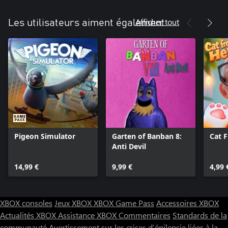
Afficher tout
Les utilisateurs aiment également
Pigeon Simulator
Garten of Banban 8:
Cat 
Anti Devil
14,99 €
9,99 €
4,99 
XBOX consoles
Jeux XBOX
XBOX Game Pass
Accessoires XBOX
Actualités XBOX
Assistance XBOX
Commentaires
Standards de la
communauté
Avertissement sur les crises d’épilepsie liées à la