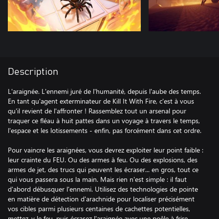
Description
L'araignée. L'ennemi juré de l'humanité, depuis l'aube des temps.
En tant qu'agent exterminateur de Kill It With Fire, c'est à vous
qu'il revient de l'affronter ! Rassemblez tout un arsenal pour
traquer ce fléau à huit pattes dans un voyage à travers le temps,
l'espace et les lotissements - enfin, pas forcément dans cet ordre.
Pour vaincre les araignées, vous devrez exploiter leur point faible :
leur crainte du FEU. Ou des armes à feu. Ou des explosions, des
armes de jet, des trucs qui peuvent les écraser... en gros, tout ce
qui vous passera sous la main. Mais rien n'est simple : il faut
d'abord débusquer l'ennemi. Utilisez des technologies de pointe
en matière de détection d'arachnide pour localiser précisément
vos cibles parmi plusieurs centaines de cachettes potentielles,
mettez-y le feu, puis écrasez l'araignée avec une poêle à frire