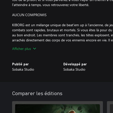
l'atteindre à temps, vous retrouverez votre liberté.
AUCUN COMPROMIS
KIBORG est un mélange unique de beat’em up à l’ancienne, de jeu 
combats sont rapides, brutaux et mortels. Si vous êtes là pour du 
au bon endroit. Les membres sont tranchés, les têtes explosent, 
arrachés directement des corps de vos ennemis encore en vie. Il e
d'ennemis avec des capacités et des tactiques uniques, et ils son
Afficher plus
centaines d’affrontements complexes.
VARIÉTÉ IMMENSE DE BUILD
Publié par
Développé par
Sobaka Studio
Sobaka Studio
Remplacez vos parties du corps par divers ensembles d’implants 
votre style de jeu. Ajoutez des centaines d’augmentations pour ac
des dizaines de mutations pour créer les synergies les plus morte
de mêlée et d’armes à feu de tous types. Utilisez des combos et d
dévaster vos ennemis. Il y a des millions de combinaisons possible
Comparer les éditions
à essayer.