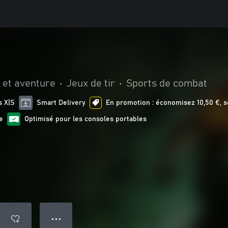
 et aventure
•
Jeux de tir
•
Sports de combat
s X|S
Smart Delivery
En promotion : économisez 10,50 €, s
e
Optimisé pour les consoles portables
● ● ●