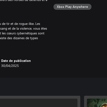
Xbox Play Anywhere
de tir et de rogue-like. Les
sang et de la violence, vous êtes
et les cœurs cybernétiques sont
xiste des dizaines de types
t combinés pour créer des
Date de publication
30/04/2025
cybernétiques, chacun modifiant
croître leur puissance et appliquez
lles. Maniez une variété d’armes
es attaques spéciales pour
s et des dizaines de builds viables