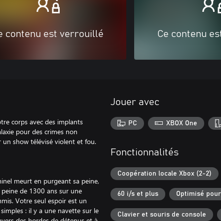
e contenu est verrouillé
Ce contenu est
Jouer avec
tre corps avec des implants
PC
XBOX One
alaxie pour des crimes non
un show télévisé violent et fou.
Fonctionnalités
Coopération locale Xbox (2-2)
minel meurt en purgeant sa peine,
e peine de 1300 ans sur une
60 i/s et plus
Optimisé pour
mis. Votre seul espoir est un
simples : il y a une navette sur le
Clavier et souris de console
ravers des hordes de détenus et à