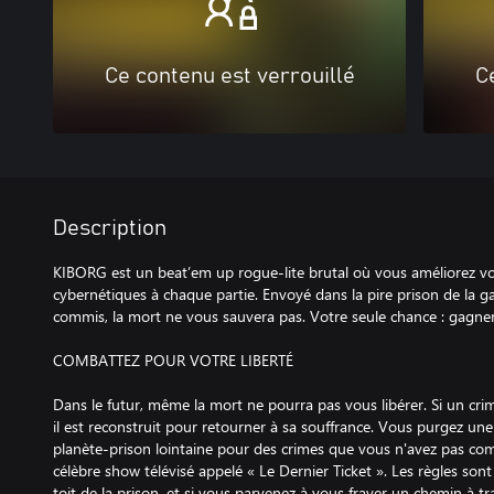
Ce contenu est verrouillé
C
Description
KIBORG est un beat’em up rogue-lite brutal où vous améliorez vo
cybernétiques à chaque partie. Envoyé dans la pire prison de la g
commis, la mort ne vous sauvera pas. Votre seule chance : gagner 
COMBATTEZ POUR VOTRE LIBERTÉ
Dans le futur, même la mort ne pourra pas vous libérer. Si un cri
il est reconstruit pour retourner à sa souffrance. Vous purgez un
planète-prison lointaine pour des crimes que vous n'avez pas com
célèbre show télévisé appelé « Le Dernier Ticket ». Les règles sont 
toit de la prison, et si vous parvenez à vous frayer un chemin à t