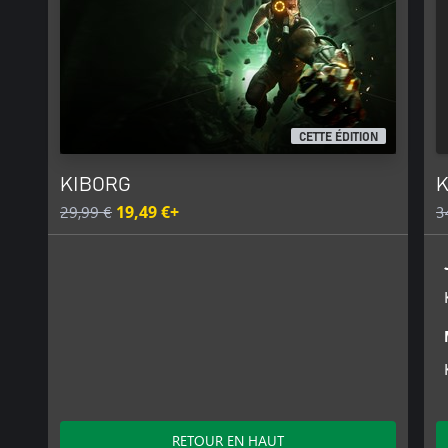
CETTE ÉDITION
KIBORG
K
29,99 €
19,49 €+
3
RETOUR EN HAUT