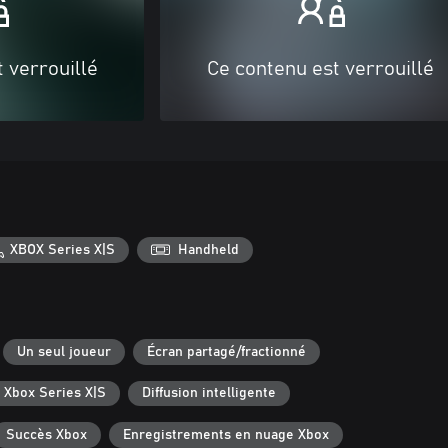
 verrouillé
Ce contenu est verrouillé
XBOX Series X|S
Handheld
Un seul joueur
Écran partagé/fractionné
 Xbox Series X|S
Diffusion intelligente
Succès Xbox
Enregistrements en nuage Xbox