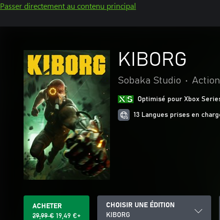
Passer directement au contenu principal
KIBORG
Sobaka Studio
•
Action
Optimisé pour Xbox Serie
13 Langues prises en charg
CHOISIR UNE ÉDITION
ACHETER
KIBORG
29,99 €
19,49 €+