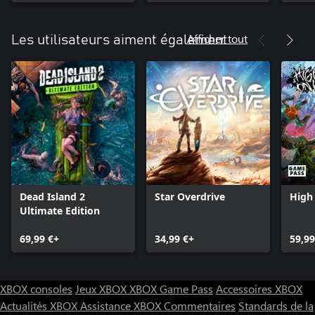
Afficher tout
Les utilisateurs aiment également
Dead Island 2
Star Overdrive
High 
Ultimate Edition
69,99 €+
34,99 €+
59,99
XBOX consoles
Jeux XBOX
XBOX Game Pass
Accessoires XBOX
Actualités XBOX
Assistance XBOX
Commentaires
Standards de la