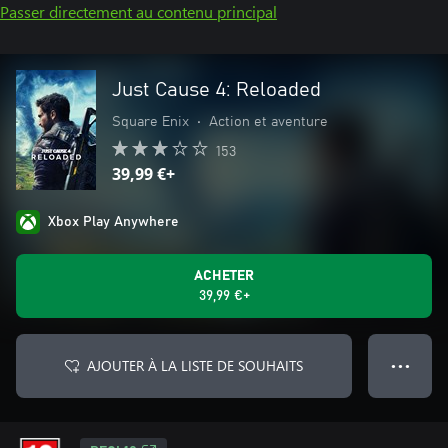
Passer directement au contenu principal
Just Cause 4: Reloaded
Square Enix
•
Action et aventure
153
39,99 €+
Xbox Play Anywhere
ACHETER
39,99 €+
AJOUTER À LA LISTE DE SOUHAITS
● ● ●