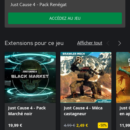
Just Cause 4 - Pack Renégat
ACCÉDEZ AU JEU
Afficher tout
Extensions pour ce jeu
Just Cause 4 - Pack
Just Cause 4 - Méca
Just 
Marché noir
castagneur
en a
19,99 €
4,99 €
2,49 €
11,99
-50%