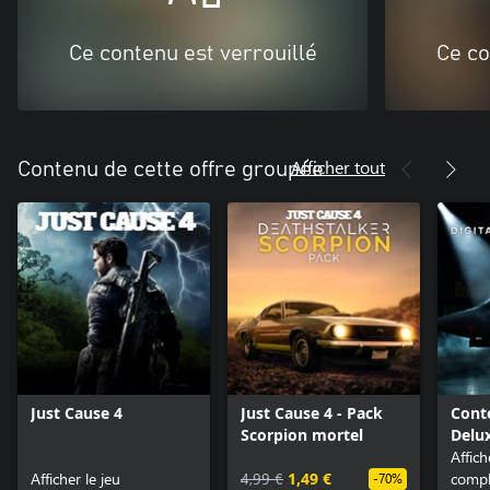
Ce contenu est verrouillé
Ce co
Afficher tout
Contenu de cette offre groupée
Just Cause 4
Just Cause 4 - Pack
Cont
Scorpion mortel
Delu
Affic
Afficher le jeu
4,99 €
1,49 €
compl
-70%