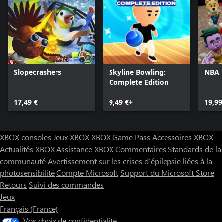
Slopecrashers
Skyline Bowling:
NBA
Complete Edition
17,49 €
9,49 €+
19,99
XBOX consoles
Jeux XBOX
XBOX Game Pass
Accessoires XBOX
Actualités XBOX
Assistance XBOX
Commentaires
Standards de la
communauté
Avertissement sur les crises d’épilepsie liées à la
photosensibilité
Compte Microsoft
Support du Microsoft Store
Retours
Suivi des commandes
Jeux
Français (France)
Vos choix de confidentialité