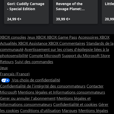
Gori: Cuddly Carnage
Revenge of the
Littl
- Special Edition
Savage Planet:
Cosmic Hoarder
24,99 €+
Edition
39,99 €+
20,99
XBOX consoles
Jeux XBOX
XBOX Game Pass
Accessoires XBOX
Actualités XBOX
Assistance XBOX
Commentaires
Standards de la
communauté
Avertissement sur les crises d’épilepsie liées à la
photosensibilité
Compte Microsoft
Support du Microsoft Store
Retours
Suivi des commandes
Jeux
Français (France)
Vos choix de confidentialité
Confidentialité de l’intégrité des consommateurs
Contacter
Microsoft
Mentions légales et Informations consommateurs
Gerer ou annuler l’abonnement
Mentions légales et
Informations consommateurs
Confidentialité et cookies
Gérer
les cookies
Conditions d'utilisation
Marques
Mentions légales