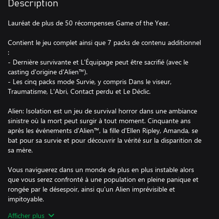
Description
Lauréat de plus de 50 récompenses Game of the Year.
Contient le jeu complet ainsi que 7 packs de contenu additionnel
:
- Dernière survivante et L'Équipage peut être sacrifié (avec le
casting d'origine d'Alien™).
- Les cinq packs mode Survie, y compris Dans le viseur,
Traumatisme, L'Abri, Contact perdu et Le Déclic.
Alien: Isolation est un jeu de survival horror dans une ambiance
sinistre où la mort peut surgir à tout moment. Cinquante ans
après les événements d'Alien™, la fille d'Ellen Ripley, Amanda, se
bat pour sa survie et pour découvrir la vérité sur la disparition de
sa mère.
Vous naviguerez dans un monde de plus en plus instable alors
que vous serez confronté à une population en pleine panique et
rongée par le désespoir, ainsi qu'un Alien imprévisible et
impitoyable.
Afficher plus
Mal préparé et sans équipement adéquat, vous devez récupérer