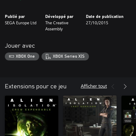
des ressources, vous creuser la cervelle et improviser, pour réussir
votre mission et rester en vie.
Publié par
Développé par
Date de publication
SEGA Europe Ltd
The Creative
27/10/2015
Crée avec le moteur CATHODE™
Assembly
Jouer avec
XBOX One
XBOX Series X|S
Afficher tout
Extensions pour ce jeu