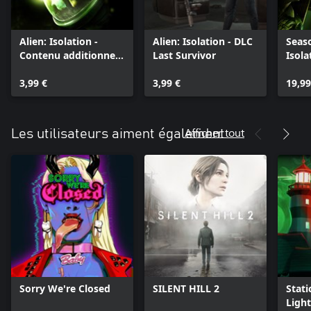
Alien: Isolation -
Alien: Isolation - DLC
Seaso
Contenu additionnel
Last Survivor
Isola
Crew Expendable
3,99 €
3,99 €
19,99
Afficher tout
Les utilisateurs aiment également
Sorry We're Closed
SILENT HILL 2
Stati
Ligh