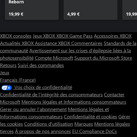
Reborn
19,99 €
4,99 €
19,99
XBOX consoles
Jeux XBOX
XBOX Game Pass
Accessoires XBOX
Actualités XBOX
Assistance XBOX
Commentaires
Standards de la
communauté
Avertissement sur les crises d’épilepsie liées à la
photosensibilité
Compte Microsoft
Support du Microsoft Store
Retours
Suivi des commandes
Jeux
Français (France)
Vos choix de confidentialité
Confidentialité de l’intégrité des consommateurs
Contacter
Microsoft
Mentions légales et Informations consommateurs
Gerer ou annuler l’abonnement
Mentions légales et
Informations consommateurs
Confidentialité et cookies
Gérer
les cookies
Conditions d'utilisation
Marques
Mentions légales
tierces
À propos de nos annonces
EU Compliance DoCs