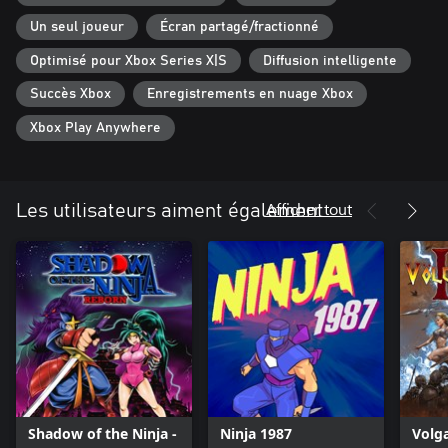
Un seul joueur
Écran partagé/fractionné
Optimisé pour Xbox Series X|S
Diffusion intelligente
Succès Xbox
Enregistrements en nuage Xbox
Xbox Play Anywhere
Afficher tout
Les utilisateurs aiment également
Shadow of the Ninja -
Ninja 1987
Volga