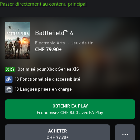
Passer directement au contenu principal
Battlefield™ 6
Electronic Arts
•
Jeux de tir
CHF 79.90+
Optimisé pour Xbox Series X|S
13 Fonctionnalités d’accessibilité
13 Langues prises en charge
OBTENIR EA PLAY
Économisez CHF 8.00 avec EA Play
ACHETER
● ● ●
CHF 79.90+