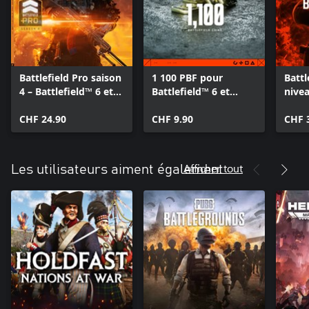
Battlefield Pro saison
1 100 PBF pour
Battl
4 – Battlefield™ 6 et
Battlefield™ 6 et
nive
REDSEC
REDSEC
CHF 24.90
CHF 9.90
CHF 
Afficher tout
Les utilisateurs aiment également