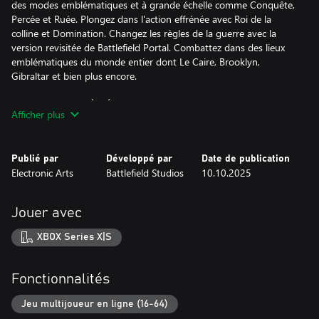
des modes emblématiques et à grande échelle comme Conquête,
Percée et Ruée. Plongez dans l'action effrénée avec Roi de la
colline et Domination. Changez les règles de la guerre avec la
version revisitée de Battlefield Portal. Combattez dans des lieux
emblématiques du monde entier dont Le Caire, Brooklyn,
Gibraltar et bien plus encore.
UNE CAMPAGNE À L'ÉCHELLE MONDIALE
Afficher plus
La campagne est de retour. Pilotez des chars dans le Sahara.
Prenez d'assaut les plages de Gibraltar. Défendez New York
contre une invasion. Rejoignez une escouade d'élite des Marine
Publié par
Développé par
Date de publication
Raiders qui se battent sans relâche pour sauver un monde au
Electronic Arts
Battlefield Studios
10.10.2025
bord de l'effondrement.
PORTAL
Jouer avec
Redessinez la ligne de front. Battlefield Portal est un immense bac
à sable qui permet aux créateurs et aux créatrices de contenu
XBOX Series X|S
ainsi qu’aux joueurs et aux joueuses de repousser les limites de
Battlefield. Exercez un contrôle inédit sur votre environnement en
déplaçant, redimensionnant et dupliquant des objets. Créez un
Fonctionnalités
mode de jeu entièrement unique grâce à une interface
personnalisable et des scripts permettant de programmer les
Jeu multijoueur en ligne (16-64)
PNJ. Des expériences Battlefield légendaires n'attendent que