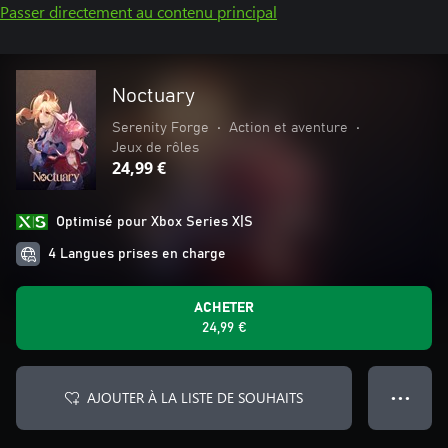
Passer directement au contenu principal
Noctuary
Serenity Forge
•
Action et aventure
•
Jeux de rôles
24,99 €
Optimisé pour Xbox Series X|S
4 Langues prises en charge
ACHETER
24,99 €
AJOUTER À LA LISTE DE SOUHAITS
● ● ●