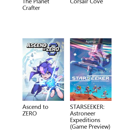
The Planet
Corsair Cove
Crafter
Ascend to
STARSEEKER:
ZERO
Astroneer
Expeditions
(Game Preview)