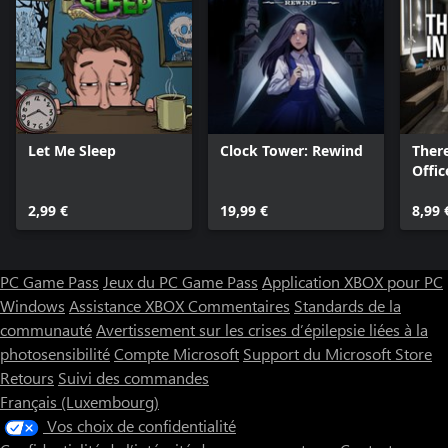
Let Me Sleep
Clock Tower: Rewind
There
Offic
2,99 €
19,99 €
8,99 
PC Game Pass
Jeux du PC Game Pass
Application XBOX pour PC
Windows
Assistance XBOX
Commentaires
Standards de la
communauté
Avertissement sur les crises d’épilepsie liées à la
photosensibilité
Compte Microsoft
Support du Microsoft Store
Retours
Suivi des commandes
Français (Luxembourg)
Vos choix de confidentialité