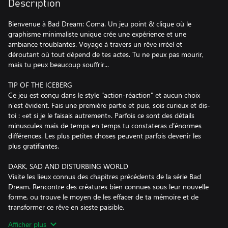
Description
Bienvenue à Bad Dream: Coma. Un jeu point & clique où le
graphisme minimaliste unique crée une expérience et une
ambiance troublantes. Voyage à travers un rêve irréel et
déroutant où tout dépend de tes actes. Tu ne peux pas mourir,
mais tu peux beaucoup souffrir...
TIP OF THE ICEBERG
Ce jeu est conçu dans le style "action-réaction" et aucun choix
n’est évident. Fais une première partie et puis, sois curieux et dis-
toi : «et si je le faisais autrement». Parfois ce sont des détails
minuscules mais de temps en temps tu constateras d’énormes
différences. Les plus petites choses peuvent parfois devenir les
plus gratifiantes.
DARK, SAD AND DISTURBING WORLD
Visite les lieux connus des chapitres précédents de la série Bad
Dream. Rencontre des créatures bien connues sous leur nouvelle
forme, ou trouve le moyen de les effacer de ta mémoire et de
transformer ce rêve en sieste paisible.
Afficher plus
* un monde à l’ambiance très particulière créé par un design