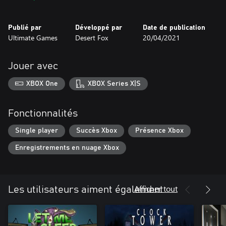
graphique minimaliste et esthétique, et par des sons
soigneusement choisis
Publié par
Développé par
Date de publication
* un jeu non linéaire avec une possibilité élevée de rejouer
Ultimate Games
Desert Fox
20/04/2021
* contenu caché pour les joueurs curieux
* bande-son originale
Jouer avec
XBOX One
XBOX Series X|S
Fonctionnalités
Single player
Succès Xbox
Présence Xbox
Enregistrements en nuage Xbox
Afficher tout
Les utilisateurs aiment également