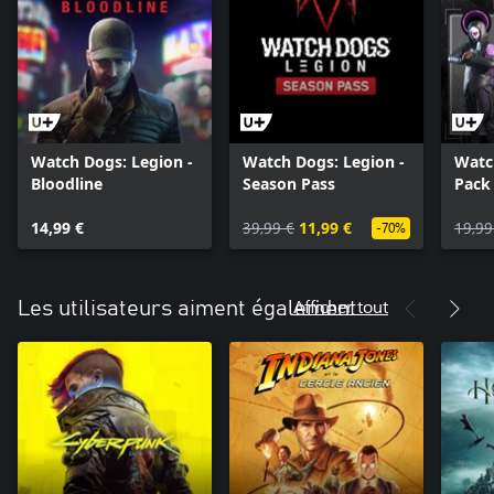
Watch Dogs: Legion -
Watch Dogs: Legion -
Watc
Bloodline
Season Pass
Pack
14,99 €
39,99 €
11,99 €
19,99
-70%
Afficher tout
Les utilisateurs aiment également