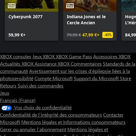
Cyberpunk 2077
Indiana Jones et le
Hogw
Cercle Ancien
L'Hér
Poudl
59,99 €+
79,99 €
47,99 €+
Editi
84,99
-40%
XBOX consoles
Jeux XBOX
XBOX Game Pass
Accessoires XBOX
Actualités XBOX
Assistance XBOX
Commentaires
Standards de la
communauté
Avertissement sur les crises d’épilepsie liées à la
photosensibilité
Compte Microsoft
Support du Microsoft Store
Retours
Suivi des commandes
Jeux
Français (France)
Vos choix de confidentialité
Confidentialité de l’intégrité des consommateurs
Contacter
Microsoft
Mentions légales et Informations consommateurs
Gerer ou annuler l’abonnement
Mentions légales et