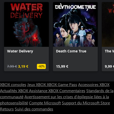
magie de l’Amérique des petites villes et la campagne vibrante de
Virginia.
Water Delivery
Death Come True
The 
7,99 €
3,19 €
15,99 €
9,99 
-60%
XBOX consoles
Jeux XBOX
XBOX Game Pass
Accessoires XBOX
Actualités XBOX
Assistance XBOX
Commentaires
Standards de la
communauté
Avertissement sur les crises d’épilepsie liées à la
photosensibilité
Compte Microsoft
Support du Microsoft Store
Retours
Suivi des commandes