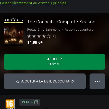
Passer directement au contenu principal
The Council - Complete Season
Focus Entertainment
•
Action et aventure
84
14,99 €+
ACHETER
14,99 €+
AJOUTER À LA LISTE DE SOUHAITS
● ● ●
PEGI 16