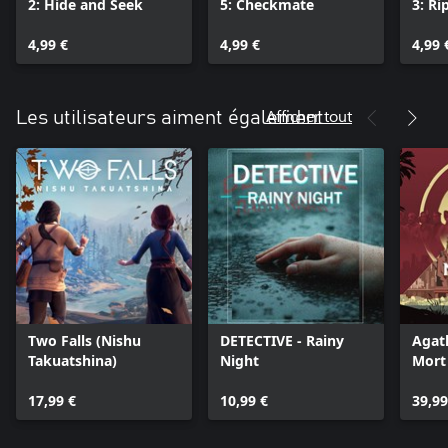
2: Hide and Seek
5: Checkmate
3: Ri
4,99 €
4,99 €
4,99 
Afficher tout
Les utilisateurs aiment également
Two Falls (Nishu
DETECTIVE - Rainy
Agath
Takuatshina)
Night
Mort 
17,99 €
10,99 €
39,99