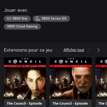
Jouer avec
XBOX One
XBOX Series X|S
XBOX Cloud Gaming
Afficher tout
Extensions pour ce jeu
The Council - Episode
The Council - Episode
The C