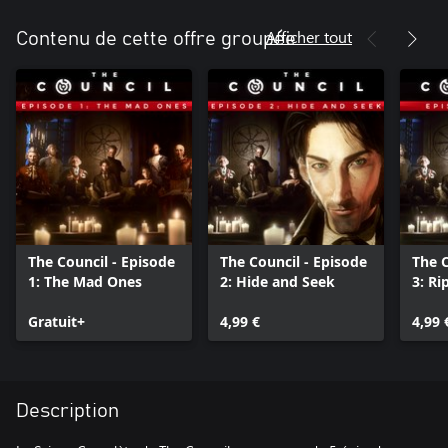
Afficher tout
Contenu de cette offre groupée
The Council - Episode
The Council - Episode
The C
1: The Mad Ones
2: Hide and Seek
3: Ri
Gratuit+
4,99 €
4,99 
Description