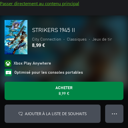
Passer directement au contenu principal
STRIKERS 1945 II
City Connection
•
Classiques
•
Jeux de tir
8,99 €
Xbox Play Anywhere
Optimisé pour les consoles portables
ACHETER
8,99 €
AJOUTER À LA LISTE DE SOUHAITS
● ● ●