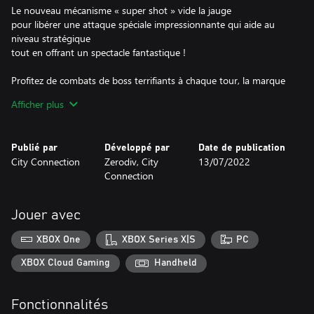
Le nouveau mécanisme « super shot » vide la jauge
pour libérer une attaque spéciale impressionnante qui aide au
niveau stratégique
tout en offrant un spectacle fantastique !
Profitez de combats de boss terrifiants à chaque tour, la marque
de fabrique de la série des STRIKERS !
Afficher plus
Les légendaires Psikyo Bullets sont à vos trousses !
Le jeu possède des options pouvant être configurées à votre gré.
Publié par
Développé par
Date de publication
Choisissez la difficulté, le nombre de vies maximum, le nombre de
City Connection
Zerodiv, City
13/07/2022
crédits maximum, les touches de contrôle,
Connection
ainsi que l’orientation du jeu à votre gré pour que le jeu soit juste
comme vous le souhaitez.
Jouer avec
N’oubliez pas les nouveaux classements en ligne !
Avez-vous l’étoffe du meilleur STRIKER au monde ?
XBOX One
XBOX Series X|S
PC
Unités :
XBOX Cloud Gaming
Handheld
Six combattants de la période la Guerre mondiale à votre service,
chacun avec des compétences distinctes.
Fonctionnalités
Les objets avec un P renforcent votre unité et y ajoutent des