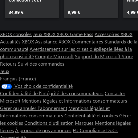
automatiques ou bombes.
Le mode écran vertical est jouable même en orientation paysage.
34,99 €
9,99 €
4,99 
Décidez de votre style !
SCORE ATTACK :
XBOX consoles
Jeux XBOX
XBOX Game Pass
Accessoires XBOX
Ce mode a une difficulté et un nombre de vies définis. Destiné
Actualités XBOX
Assistance XBOX
Commentaires
Standards de la
uniquement aux joueurs chevronnés !
communauté
Avertissement sur les crises d’épilepsie liées à la
Publiez vos meilleurs scores pour vous mesurer à des joueurs du
monde entier !
photosensibilité
Compte Microsoft
Support du Microsoft Store
Les classements en ligne peuvent être consultés depuis le menu
Retours
Suivi des commandes
des options.
Jeux
Français (France)
Vos choix de confidentialité
Confidentialité de l’intégrité des consommateurs
Contacter
Microsoft
Mentions légales et Informations consommateurs
Gerer ou annuler l’abonnement
Mentions légales et
Informations consommateurs
Confidentialité et cookies
Gérer
les cookies
Conditions d'utilisation
Marques
Mentions légales
tierces
À propos de nos annonces
EU Compliance DoCs
Accessibilité