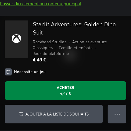
Passer directement au contenu principal
Starlit Adventures: Golden Dino
Suit
Rockhead Studios
•
Action et aventure
•
Classiques
•
Famille et enfants
•
Jeux de plateforme
4,49 €
Nécessite un jeu
ACHETER
4,49 €
AJOUTER À LA LISTE DE SOUHAITS
● ● ●