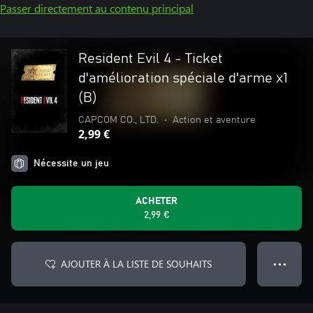
Passer directement au contenu principal
Resident Evil 4 - Ticket
d'amélioration spéciale d'arme x1
(B)
CAPCOM CO., LTD.
•
Action et aventure
2,99 €
Nécessite un jeu
ACHETER
2,99 €
AJOUTER À LA LISTE DE SOUHAITS
● ● ●