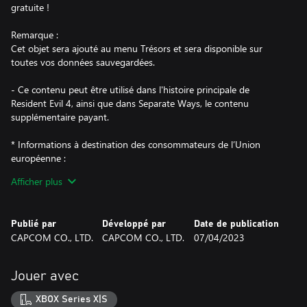
gratuite !
Remarque :
Cet objet sera ajouté au menu Trésors et sera disponible sur
toutes vos données sauvegardées.
- Ce contenu peut être utilisé dans l'histoire principale de
Resident Evil 4, ainsi que dans Separate Ways, le contenu
supplémentaire payant.
* Informations à destination des consommateurs de l’Union
européenne :
Les informations importantes applicables aux consommateurs
Afficher plus
résidant dans l’Union européenne sont disponibles à l’adresse
suivante :https://manual.capcom.com/information-for-eu-
consumers/re4/
Publié par
Développé par
Date de publication
CAPCOM CO., LTD.
CAPCOM CO., LTD.
07/04/2023
Jouer avec
XBOX Series X|S