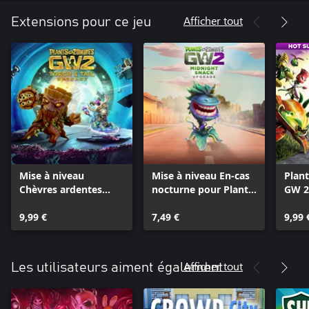
Afficher tout
Extensions pour ce jeu
Mise à niveau
Mise à niveau En-cas
Plan
Chèvres ardentes
nocturne pour Plants
GW 2 
Plants vs. Zombies™
vs. Zombies™ Garden
Dans 
Garden Warfare 2
9,99 €
Warfare 2
7,49 €
l'été
9,99 
Afficher tout
Les utilisateurs aiment également