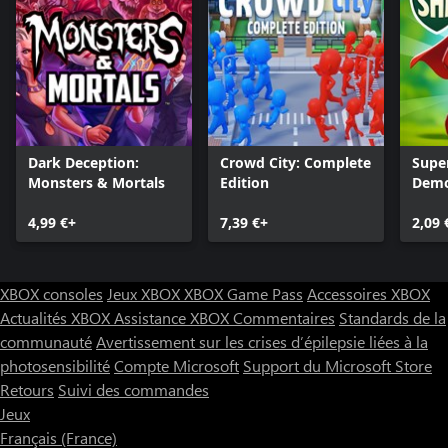
Dark Deception:
Crowd City: Complete
Supe
Monsters & Mortals
Edition
Demo
4,99 €+
7,39 €+
2,09 
XBOX consoles
Jeux XBOX
XBOX Game Pass
Accessoires XBOX
Actualités XBOX
Assistance XBOX
Commentaires
Standards de la
communauté
Avertissement sur les crises d’épilepsie liées à la
photosensibilité
Compte Microsoft
Support du Microsoft Store
Retours
Suivi des commandes
Jeux
Français (France)