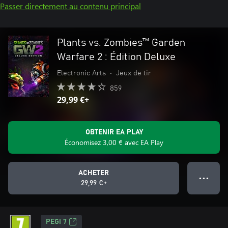
Passer directement au contenu principal
Plants vs. Zombies™ Garden
Warfare 2 : Édition Deluxe
Electronic Arts
•
Jeux de tir
859
29,99 €+
OBTENIR EA PLAY
Économisez 3,00 € avec EA Play
ACHETER
● ● ●
29,99 €+
PEGI 7