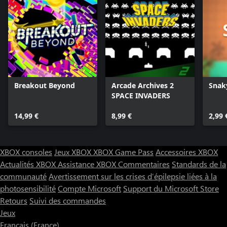
multitude de balles seront déployées pour vous faire tomber !
Soyez prêts !
Il est bien connu que les meilleurs cookies sont faits à partir des
recettes les plus simples ! Pang Adventures est une délicieuse
friandise spécialement conçue pour satisfaire vos papilles
numériques et vous rendre accro ! Alors gardez vos yeux grands
ouverts, aiguisez vos réflexes et parvenez à sauver le monde !
Breakout Beyond
Arcade Archives 2
Snak
SPACE INVADERS
14,99 €
8,99 €
2,99 
XBOX consoles
Jeux XBOX
XBOX Game Pass
Accessoires XBOX
Actualités XBOX
Assistance XBOX
Commentaires
Standards de la
communauté
Avertissement sur les crises d’épilepsie liées à la
photosensibilité
Compte Microsoft
Support du Microsoft Store
Retours
Suivi des commandes
Jeux
Français (France)