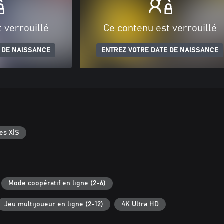
 verrouillé
Ce contenu est verrouillé
 DE NAISSANCE
ENTREZ VOTRE DATE DE NAISSANCE
es X|S
Mode coopératif en ligne (2-6)
Jeu multijoueur en ligne (2-12)
4K Ultra HD