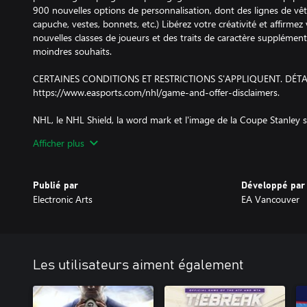
900 nouvelles options de personnalisation, dont des lignes de v
capuche, vestes, bonnets, etc.) Libérez votre créativité et affirme
nouvelles classes de joueurs et des traits de caractère supplémen
moindres souhaits.
CERTAINES CONDITIONS ET RESTRICTIONS S'APPLIQUENT. DÉTA
https://www.easports.com/nhl/game-and-offer-disclaimers.
NHL, le NHL Shield, la word mark et l'image de la Coupe Stanley
National Hockey League. NHL et les marques des équipes de la N
Afficher plus
ses différentes équipes. © NHL 2018. Tous droits réservés. Produit 
National Hockey League.
Publié par
Développé par
Electronic Arts
EA Vancouver
Les utilisateurs aiment également