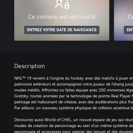
Ce contenu est verrouillé
C
ENTREZ VOTRE DATE DE NAISSANCE
EN
Description
NHL™ 19 revient à l'origine du hockey avec des matchs à jouer en
patinoires extérieurs et accompagnez votre joueur de l'étang jusq
modes inédits. Affrontez ou faites équipe avec 200 immenses lé
Gretzky, toutes animées par la technologie de pointe Real Player
patinage est hallucinant de vitesse, avec des accélérations plus fr
Par ailleurs, un nouveau système physique de collision accentue l
Découvrez aussi World of CHEL, un nouvel espace de jeu qui réun
modes de création de personnage au sein d'un même système de
personnage et progressez pour gagner des tenues et des équipem