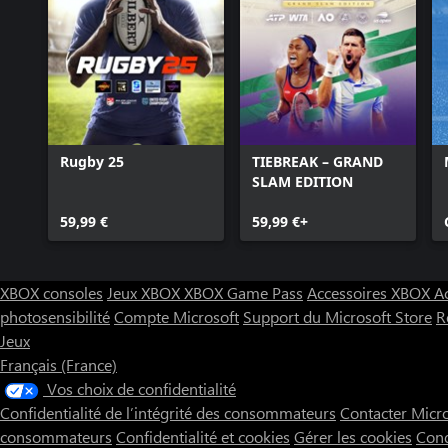
Rugby 25
TIEBREAK – GRAND
SLAM EDITION
59,99 €
59,99 €+
XBOX consoles
Jeux XBOX
XBOX Game Pass
Accessoires XBOX
A
photosensibilité
Compte Microsoft
Support du Microsoft Store
R
Jeux
Français (France)
Vos choix de confidentialité
Confidentialité de l’intégrité des consommateurs
Contacter Micr
consommateurs
Confidentialité et cookies
Gérer les cookies
Cond