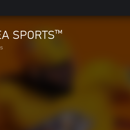
'EA SPORTS™
s
e