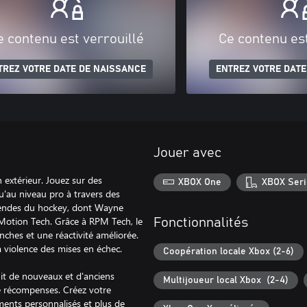
e contenu est verrouillé
Ce contenu est
TREZ VOTRE DATE DE NAISSANCE
ENTREZ VOTRE DATE
Jouer avec
 extérieur. Jouez sur des
XBOX One
XBOX Seri
u'au niveau pro à travers des
gendes du hockey, dont Wayne
 Motion Tech. Grâce à RPM Tech, le
Fonctionnalités
anches et une réactivité améliorée.
a violence des mises en échec.
Coopération locale Xbox (2-6)
it de nouveaux et d'anciens
Multijoueur local Xbox (2-4)
 récompenses. Créez votre
ents personnalisés et plus de