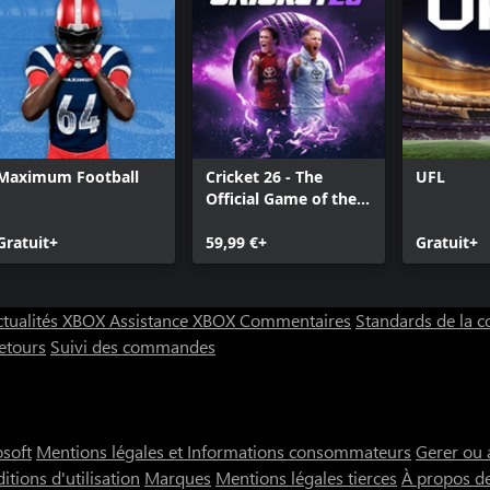
Maximum Football
Cricket 26 - The
UFL
Official Game of the
Ashes
Gratuit+
59,99 €+
Gratuit+
ctualités XBOX
Assistance XBOX
Commentaires
Standards de la
etours
Suivi des commandes
osoft
Mentions légales et Informations consommateurs
Gerer ou 
itions d'utilisation
Marques
Mentions légales tierces
À propos d