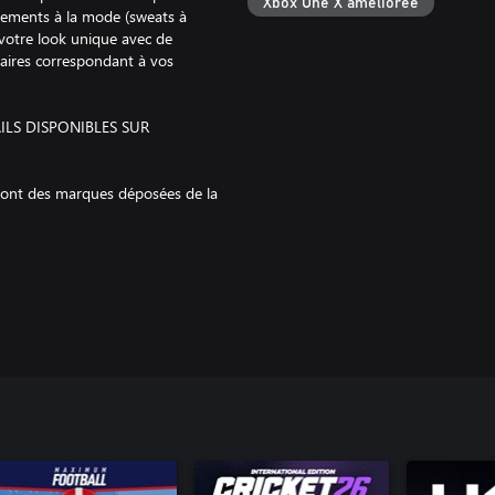
Xbox One X améliorée
êtements à la mode (sweats à
z votre look unique avec de
taires correspondant à vos
ILS DISPONIBLES SUR
 sont des marques déposées de la
HL appartiennent à la NHL et à
sous licence officielle de la