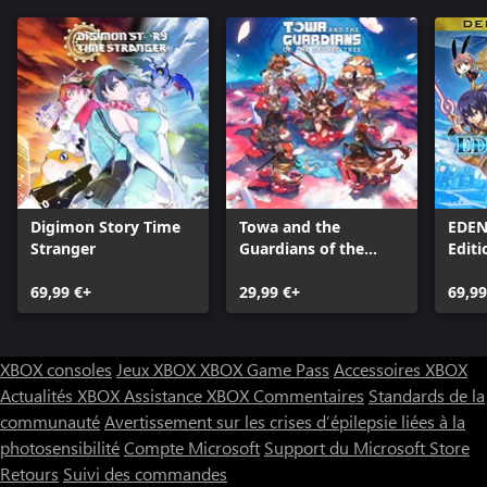
peuvent être consultés et écoutés dans la Galerie en jeu.
Digimon Story Time
Towa and the
EDEN
Stranger
Guardians of the
Editi
Sacred Tree
69,99 €+
29,99 €+
69,99
XBOX consoles
Jeux XBOX
XBOX Game Pass
Accessoires XBOX
Actualités XBOX
Assistance XBOX
Commentaires
Standards de la
communauté
Avertissement sur les crises d’épilepsie liées à la
photosensibilité
Compte Microsoft
Support du Microsoft Store
Retours
Suivi des commandes