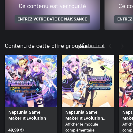
Ce contenu est verrouillé
Ce co
ENTREZ VOTRE DATE DE NAISSANCE
ENTREZ
Afficher tout
Contenu de cette offre groupée
Neptunia Game
Neptunia Game
Nept
Maker R:Evolution
Maker R:Evolution
Make
Swimsuit Costume
Afficher le module
Safe
Affic
49,99 €+
Set
complémentaire
Pack
compl