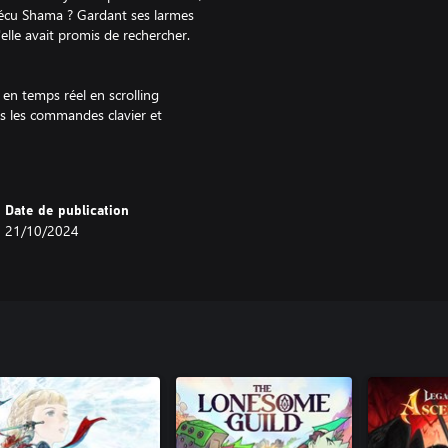
a vécu Shama ? Gardant ses larmes
u'elle avait promis de rechercher.
en temps réel en scrolling
s les commandes clavier et
 votre personnage. Les
 offrir un long « duo » magique.
e serbe et asiatique pour créer un
rès de 400 000 mots de dialogue,
Date de publication
ces d'histoires. Il a véritablement
21/10/2024
 d’aventure. La bande-son inclut
 qui porte votre expérience à un
usement alignée visuellement et
eurs peuvent vraiment s’immerger
iteur japonais Motoki Ohno,