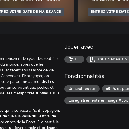
TREZ VOTRE DATE DE NAISSANCE
ENTREZ VOTRE DATE
Jouer avec
mmencèrent le cycle des sept fins
PC
XBOX Series X|S
n du monde, après que les
ssuscitèrent sous l'arbre de vie
. Cependant, l'ichthyopagion
Fonctionnalités
 encore pardonné au monde. Les
tout en survivant aux péchés et
Un seul joueur
60 i/s et plu
breuses métaphores subtiles sur la
Enregistrements en nuage Xbox
e qui a survécu à l'ichthyopagion.
 de Vie à la veille du Festival de
rdiennes de la Forêt. Elle part à la
uver un foyer simple et ordinaire,