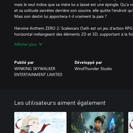
mais le seul indice que sa mère lui a laissé est une épingle. Qu'
et sa solitude secrètes derrière son sourire, elle quitte l'endroit q
Mais son destin lui apportera-t-il vraiment la paix ?
Heroine Anthem ZERO 2: Scalescars Oath est un jeu d'action RPG 
horizontal mélangeant des éléments 2D et 3D, supportant à la foi
manette. Débloquez de nouvelles compétences en faisant évoluer
Afficher plus
producteurs du jeu ont utilisé leur créativité innovante pour vous
Le jeu combine des légendes de sirènes ainsi que la culture tribal
monde culturel unique. Conçu sur plusieurs années, il contient p
Publié par
Développé par
plus de 500 illustrations CG, 300 stages, et plus de 500 performan
WINKING SKYWALKER
WindThunder Studio
pris vie comme une longue série télévisée mais sous forme de jeu
ENTERTAINMENT LIMITED
de nombreuses chansons de plusieurs producteurs de musique, ce
tout autre niveau !
Narration vivante
Avec plus de 100 CGs et animations 2D, chaque scène est soigne
Les utilisateurs aiment également
musicalement. Avec plus de 100 stages et 400 000 mots, les jou
dans le monde de Heroine Anthem Zero 2.
Bande sonore de classe mondiale
L’équipe de composition musicale comprend Joe Chou, le compos