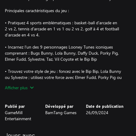
Principales caractéristiques du jeu :
• Pratiquez 4 sports emblématiques : basket-ball d'arcade en
2 vs 2, tennis d'arcade en 1 vs 1 ou 2 vs 2, golf à 4 et football
d'arcade en 4 vs 4.
• Incarnez l'un des 9 personnages Looney Tunes iconiques
comprenant : Bugs Bunny, Lola Bunny, Daffy Duck, Porky Pig,
Elmer Fudd, Sylvestre, Taz, Vil Coyote et le Bip Bip
• Trouvez votre style de jeu : foncez avec le Bip Bip, Lola Bunny
ou Sylvestre ; utilisez votre force avec Elmer Fudd, Porky Pig ou
Taz ; montrez-vous plus malin que vos adversaires avec Vil
Afficher plus
Coyote, Daffy Duck ou Bugs Bunny
• Défiez vos amis et votre famille : jouez en multijoueur local à 4
Publié par
Développé par
Date de publication
GameMill
BamTang Games
26/09/2024
• Plongez dans le Looney Universe : découvrez des niveaux
Entertainment
emblématiques comprenant le Galactic Outpost Delta, Porky’s
Barn, Foghorn’s Farm, Road Runner’s Canyon, Whispering
Woods, Martian Command Center, Granny’s House et bien
Jouer avec