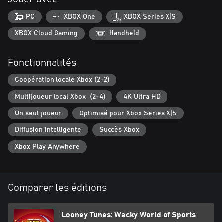
d'autres encore !
PC
XBOX One
XBOX Series X|S
• Exploitez tout l'arsenal de la compagnie ACME : déstabilisez vos
adversaires de la manière la plus loufoque possible, mais prenez
XBOX Cloud Gaming
Handheld
garde aux chutes d'enclumes !
Fonctionnalités
Coopération locale Xbox (2-2)
Multijoueur local Xbox (2-4)
4K Ultra HD
Un seul joueur
Optimisé pour Xbox Series X|S
Diffusion intelligente
Succès Xbox
Xbox Play Anywhere
Comparer les éditions
Looney Tunes: Wacky World of Sports