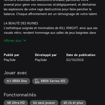
arsenal pour gérer vos ressources stratégiquement, et déchaînez
les explosions de votre rage destructrice pour faire pencher la
balance. Chaque affrontement est un témoignage de votre talent.
LA BEAUTÉ DES RUINES
L'esthétique soignée et minimaliste de KILL KNIGHT, ainsi que ses
visuels rétro, rendent hommage aux salles de jeux baignées dans
la lumière des néons des années 1990. Avec une action se
Afficher plus
déroulant sur cinq arènes cabalistiques impitoyables, KILL
KNIGHT adopte un brutalisme Lo-Fi et vous offre les ruines
oniriques et effroyables qui accompagnent votre descente dans
Publié par
Développé par
Date de publication
les Abysses.
PlaySide
PlaySide
02/10/2024
LA DAMNATION ÉTERNELLE
Survivez aux assauts surnaturels et complétez des défis pour
Jouer avec
débloquer des équipements puissants pour l'Arsenal de votre
Chevalier et faire évoluer les mécaniques de jeu à votre façon.
XBOX One
XBOX Series X|S
Apprenez à maîtriser certaines capacités et les modes de tir de
tous les pistolets, armes lourdes, épées et armures de KILL
KNIGHT. Visez les classements mondiaux et affrontez vos amis et
Fonctionnalités
vos ennemis. Entrez si vous l'osez, Chevalier, et délectez-vous du
carnage.
4K Ultra HD
Un seul joueur
60 i/s et plus