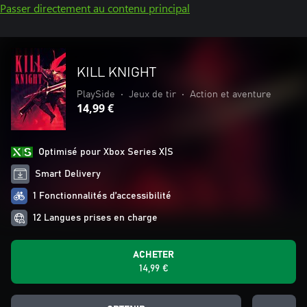
Passer directement au contenu principal
KILL KNIGHT
PlaySide
•
Jeux de tir
•
Action et aventure
14,99 €
Optimisé pour Xbox Series X|S
Smart Delivery
1 Fonctionnalités d’accessibilité
12 Langues prises en charge
ACHETER
14,99 €