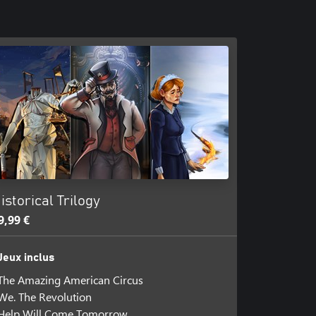
istorical Trilogy
9,99 €
Jeux inclus
The Amazing American Circus
We. The Revolution
Help Will Come Tomorrow