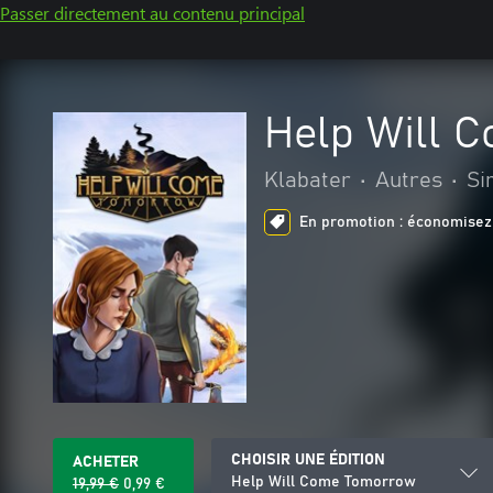
Passer directement au contenu principal
Help Will 
Klabater
•
Autres
•
Si
En promotion : économisez 
CHOISIR UNE ÉDITION
ACHETER
Help Will Come Tomorrow
19,99 €
0,99 €