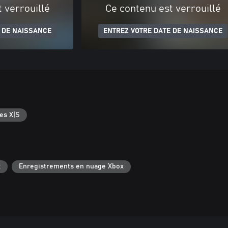
 verrouillé
Ce contenu est verrouillé
 DE NAISSANCE
ENTREZ VOTRE DATE DE NAISSANCE
es X|S
x
Enregistrements en nuage Xbox