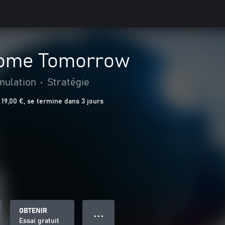
Come Tomorrow
mulation
•
Stratégie
19,00 €, se termine dans 3 jours
OBTENIR
● ● ●
Essai gratuit