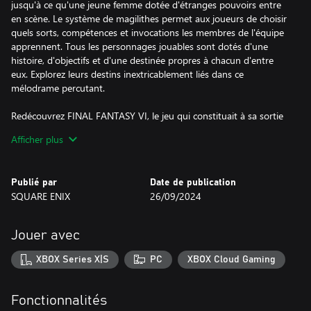
jusqu'à ce qu'une jeune femme dotée d'étranges pouvoirs entre
en scène. Le système de magilithes permet aux joueurs de choisir
quels sorts, compétences et invocations les membres de l'équipe
apprennent. Tous les personnages jouables sont dotés d'une
histoire, d'objectifs et d'une destinée propres à chacun d'entre
eux. Explorez leurs destins inextricablement liés dans ce
mélodrame percutant.
Redécouvrez FINAL FANTASY VI, le jeu qui constituait à sa sortie
l'apogée de la série et demeure encore aujourd'hui salué par la
Afficher plus
critique !
---------------------------------------------
Publié par
Date de publication
SQUARE ENIX
26/09/2024
■ De retour avec de magnifiques nouveaux graphismes et une
bande-son retravaillée !
・Graphismes pixels en 2D intégralement refaits, y compris les
Jouer avec
designs de personnages en pixel art emblématiques de FINAL
FANTASY conçus par Kazuko Shibuya, l'artiste d'origine et
XBOX Series X|S
PC
XBOX Cloud Gaming
collaboratrice actuelle.
・Magnifique bande originale réarrangée dans le respect du style
de FINAL FANTASY sous la supervision du compositeur original
Fonctionnalités
Nobuo Uematsu.