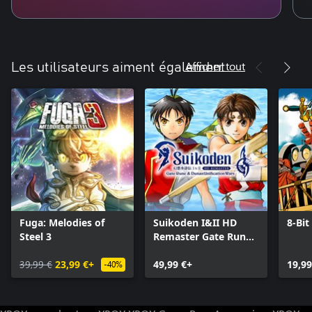
Afficher tout
Les utilisateurs aiment également
Fuga: Melodies of
Suikoden I&II HD
8-Bit
Steel 3
Remaster Gate Rune
and Dunan
39,99 €
23,99 €+
Unification Wars
49,99 €+
19,99
-40%