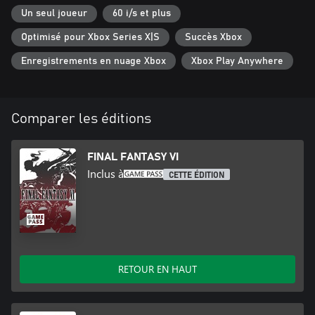
・Inclut l'incontournable scène de l'opéra, magistralement
Un seul joueur
60 i/s et plus
réinventée avec des performances vocales inédites.
Optimisé pour Xbox Series X|S
Succès Xbox
■ Un gameplay amélioré !
Enregistrements en nuage Xbox
Xbox Play Anywhere
・Une IU modernisée, des options de combat automatique et de
nombreuses autres nouveautés.
・Choisissez la bande-son retravaillée créée pour la version pixel
remaster ou la version originale qui capture l'essence de celle du
Comparer les éditions
jeu original.
・Possibilité de changer la police de caractère, avec une police
par défaut ou une police pixelisée inspirée par l'atmosphère du
FINAL FANTASY VI
jeu original.
Inclus à
CETTE ÉDITION
・De nouvelles fonctionnalités permettant d'enrichir le
gameplay : désactivation des combats aléatoires, multiplication
de l'expérience obtenue par un nombre de 0 à 4, multiplication
des PA de magie obtenus par un nombre de 0 à 4, etc.
・Plongez-vous dans le monde du jeu avec des suppléments
comme le bestiaire, la galerie d'illustrations et le lecteur de
musique.
RETOUR EN HAUT
*Cette remastérisation est basée sur la version originale de FINAL
FANTASY VI parue en 1994. Ses fonctionnalités et/ou son