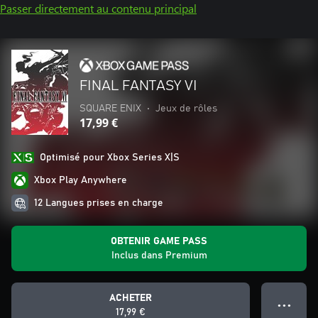
Passer directement au contenu principal
FINAL FANTASY VI
SQUARE ENIX
•
Jeux de rôles
17,99 €
Optimisé pour Xbox Series X|S
Xbox Play Anywhere
12 Langues prises en charge
OBTENIR GAME PASS
Inclus dans Premium
ACHETER
● ● ●
17,99 €