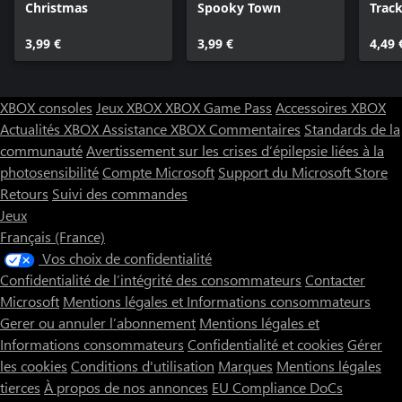
Christmas
Spooky Town
Track
3,99 €
3,99 €
4,49 
XBOX consoles
Jeux XBOX
XBOX Game Pass
Accessoires XBOX
Actualités XBOX
Assistance XBOX
Commentaires
Standards de la
communauté
Avertissement sur les crises d’épilepsie liées à la
photosensibilité
Compte Microsoft
Support du Microsoft Store
Retours
Suivi des commandes
Jeux
Français (France)
Vos choix de confidentialité
Confidentialité de l’intégrité des consommateurs
Contacter
Microsoft
Mentions légales et Informations consommateurs
Gerer ou annuler l’abonnement
Mentions légales et
Informations consommateurs
Confidentialité et cookies
Gérer
les cookies
Conditions d'utilisation
Marques
Mentions légales
tierces
À propos de nos annonces
EU Compliance DoCs