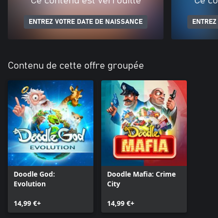
Ce contenu est verrouillé
Ce co
ENTREZ VOTRE DATE DE NAISSANCE
ENTREZ
Contenu de cette offre groupée
Doodle God:
Doodle Mafia: Crime
Evolution
City
14,99 €+
14,99 €+