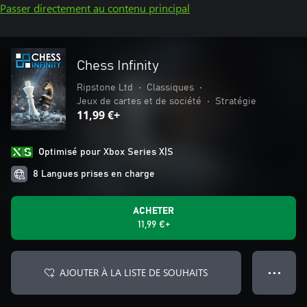
Passer directement au contenu principal
Chess Infinity
Ripstone Ltd
•
Classiques
•
Jeux de cartes et de société
•
Stratégie
11,99 €+
Optimisé pour Xbox Series X|S
8 Langues prises en charge
ACHETER
11,99 €+
AJOUTER À LA LISTE DE SOUHAITS
● ● ●