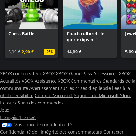
Chess Battle
Coach culturel : le
Jewel
quiz exigeant !
3,99 €
2,99 €
14,99 €
5,99 
-25%
XBOX consoles
Jeux XBOX
XBOX Game Pass
Accessoires XBOX
Actualités XBOX
Assistance XBOX
Commentaires
Standards de la
communauté
Avertissement sur les crises d’épilepsie liées à la
photosensibilité
Compte Microsoft
Support du Microsoft Store
Retours
Suivi des commandes
Jeux
Français (France)
Vos choix de confidentialité
Confidentialité de l’intégrité des consommateurs
Contacter