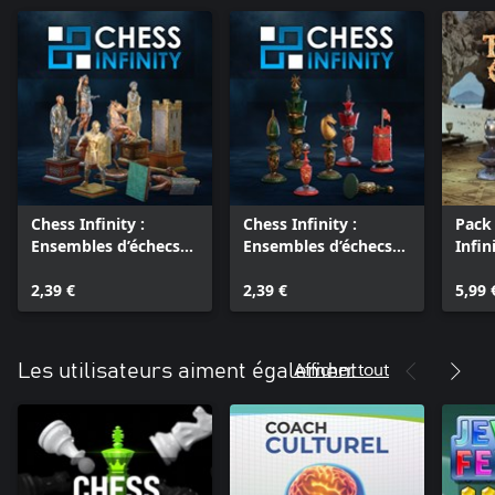
Chess Infinity :
Chess Infinity :
Pack
Ensembles d’échecs
Ensembles d’échecs
Infini
Classiques Romains
Maharaja
Tréso
2,39 €
2,39 €
5,99 
Afficher tout
Les utilisateurs aiment également