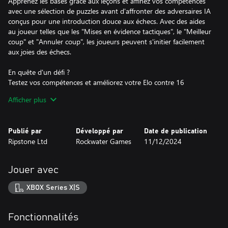
Apprenez les bases grâce aux leçons et affinez vos compétences
avec une sélection de puzzles avant d'affronter des adversaires IA
conçus pour une introduction douce aux échecs. Avec des aides
au joueur telles que les "Mises en évidence tactiques", le "Meilleur
coup" et "Annuler coup", les joueurs peuvent s'initier facilement
aux joies des échecs.
En quête d'un défi ?
Testez vos compétences et améliorez votre Elo contre 16
adversaires IA approuvés par des Grands Maîtres, ou défiez des
Afficher plus
joueurs en mode multijoueur local en ligne. Avec une variété de
contrôles de temps, les joueurs peuvent configurer des parties
adaptées à leurs préférences.
Publié par
Développé par
Date de publication
Ripstone Ltd
Rockwater Games
11/12/2024
Jouer avec
XBOX Series X|S
Fonctionnalités