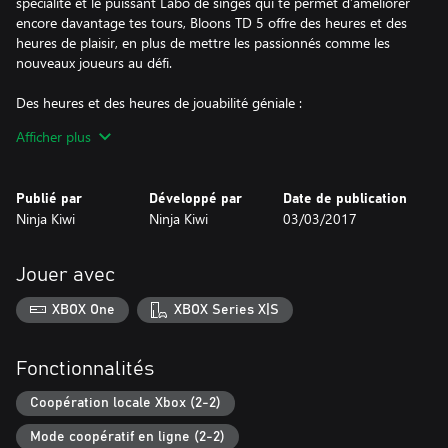
spécialité et le puissant Labo de singes qui te permet d’améliorer
encore davantage tes tours, Bloons TD 5 offre des heures et des
heures de plaisir, en plus de mettre les passionnés comme les
nouveaux joueurs au défi.
Des heures et des heures de jouabilité géniale :
Afficher plus
21 tours puissantes avec aptitudes activées et 2 voies
d’amélioration
10 agents spéciaux
Publié par
Développé par
Date de publication
Plus de 60 circuits
Ninja Kiwi
Ninja Kiwi
03/03/2017
10 missions spéciales
Plus de 250 missions aléatoires
Nouveaux ennemis Bloon – des Bloons camouflés et des Bloons
Jouer avec
repoussés plus résistants, ainsi que les terribles Bloons ZOMG
3 différents modes de jeu
XBOX One
XBOX Series X|S
Mode jeu libre une fois un circuit maîtrisé
4 niveaux de difficulté et un thème familial pour que tout le
monde puisse jouer
Fonctionnalités
Défis quotidiens
Coop en ligne pour 2 joueurs
Coopération locale Xbox (2-2)
Mode coopératif en ligne (2-2)