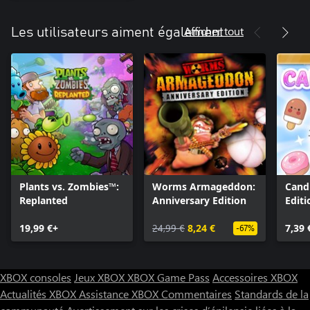
Afficher tout
Les utilisateurs aiment également
Plants vs. Zombies™:
Worms Armageddon:
Candi
Replanted
Anniversary Edition
Editi
19,99 €+
24,99 €
8,24 €
7,39 
-67%
XBOX consoles
Jeux XBOX
XBOX Game Pass
Accessoires XBOX
Actualités XBOX
Assistance XBOX
Commentaires
Standards de la