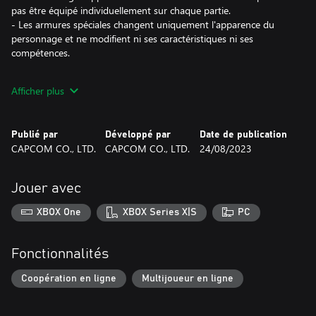
pas être équipé individuellement sur chaque partie.
- Les armures spéciales changent uniquement l'apparence du
personnage et ne modifient ni ses caractéristiques ni ses
compétences.
*Ce contenu est aussi intégré dans un ou plusieurs packs.
Afficher plus
Veuillez vérifier vos transactions précédentes pour éviter tout
achat en double.
Publié par
Développé par
Date de publication
CAPCOM CO., LTD.
CAPCOM CO., LTD.
24/08/2023
Jouer avec
XBOX One
XBOX Series X|S
PC
Fonctionnalités
Coopération en ligne
Multijoueur en ligne