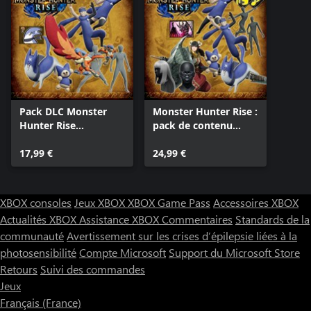
Pack DLC Monster
Monster Hunter Rise :
Hunter Rise
pack de contenu
"Collection tout
téléchargeable 9
mimi"
17,99 €
24,99 €
XBOX consoles
Jeux XBOX
XBOX Game Pass
Accessoires XBOX
Actualités XBOX
Assistance XBOX
Commentaires
Standards de la
communauté
Avertissement sur les crises d’épilepsie liées à la
photosensibilité
Compte Microsoft
Support du Microsoft Store
Retours
Suivi des commandes
Jeux
Français (France)