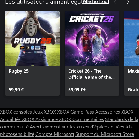
Afficher tout
Les utilisateurs aiment également
Rugby 25
Cricket 26 - The
Maxi
Official Game of the
Ashes
59,99 €
59,99 €+
Gratu
XBOX consoles
Jeux XBOX
XBOX Game Pass
Accessoires XBOX
Actualités XBOX
Assistance XBOX
Commentaires
Standards de la
communauté
Avertissement sur les crises d’épilepsie liées à la
photosensibilité
Compte Microsoft
Support du Microsoft Store