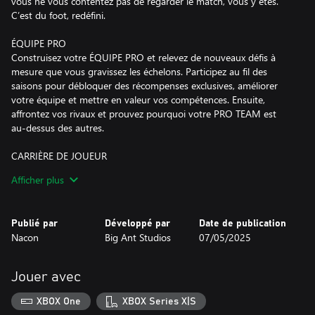
vous ne vous contentez pas de regarder le match, vous y êtes.
C’est du foot, redéfini.
ÉQUIPE PRO
Construisez votre ÉQUIPE PRO et relevez de nouveaux défis à
mesure que vous gravissez les échelons. Participez au fil des
saisons pour débloquer des récompenses exclusives, améliorer
votre équipe et mettre en valeur vos compétences. Ensuite,
affrontez vos rivaux et prouvez pourquoi votre PRO TEAM est
au-dessus des autres.
CARRIÈRE DE JOUEUR
Mettez-vous dans la peau d'une future star dans le tout nouveau
Afficher plus
mode Carrière de Joueur. Vivez le voyage complet - des rêves de
repêchage à la gloire du jour du match. Entraînez-vous dur,
gravissez les échelons, surmontez les revers et célébrez chaque
Publié par
Développé par
Date de publication
étape franchie dans l’AFL ou l’AFLW. C'est votre histoire. Votre
Nacon
Big Ant Studios
07/05/2025
carrière. Votre moment.
MODE ENTRAÎNEUR
Jouer avec
Avec des mécanismes de jeu mis à jour, le défi est désormais
encore plus grand et les moments encore plus inoubliables
XBOX One
XBOX Series X|S
lorsque vous prenez les rênes en tant qu'entraîneur et façonnez