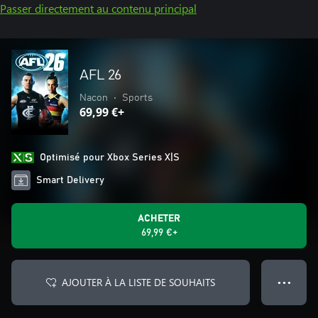
Passer directement au contenu principal
AFL 26
Nacon
•
Sports
69,99 €+
Optimisé pour Xbox Series X|S
Smart Delivery
ACHETER
69,99 €+
AJOUTER À LA LISTE DE SOUHAITS
● ● ●