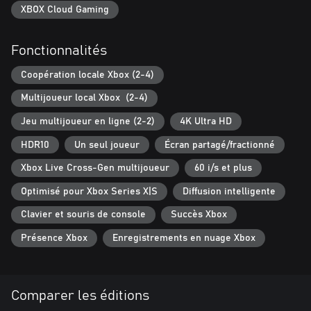
le destin de votre équipe. Gérez votre liste avec précision,
XBOX Cloud Gaming
encouragez les jeunes talents et guidez-les dans les rangs. Le jour
du match, chaque décision compte. La pression est forte : prenez
Fonctionnalités
les bonnes décisions, ajustez vos tactiques et propulsez votre
équipe vers la gloire.
Coopération locale Xbox (2-4)
FIDÉLITÉ EXCEPTIONNELLE
Multijoueur local Xbox (2-4)
Chaque joueur de l'AFL et de l'AFLW a été recréé avec un niveau
de détail incroyable, de ses compétences de signature optimisées
Jeu multijoueur en ligne (2-2)
4K Ultra HD
par Champion Data à ses caractéristiques physiques
HDR10
Un seul joueur
Écran partagé/fractionné
soigneusement numérisées avec la dernière technologie de
photogrammétrie, les joueurs prennent vie comme jamais
Xbox Live Cross-Gen multijoueur
60 i/s et plus
auparavant.
Optimisé pour Xbox Series X|S
Diffusion intelligente
FAITES VOTRE MARQUE
Clavier et souris de console
Succès Xbox
Concevez et personnalisez votre propre club, vos joueurs et vos
stades avec les outils de pointe Academy. Découvrez l'AFL 26 de
Présence Xbox
Enregistrements en nuage Xbox
Comparer les éditions