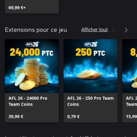
69,99 €+
Afficher tout
Extensions pour ce jeu
AFL 26 - 24000 Pro
AFL 26 - 250 Pro Team
AFL 2
Team Coins
Coins
Team
39,99 €
0,79 €
15,99