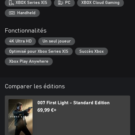
avec des modificateurs additionnels, pour encore plus de plaisir !
XBOX Series X|S
PC
XBOX Cloud Gaming
Handheld
Fonctionnalités
4K Ultra HD
Un seul joueur
Optimisé pour Xbox Series X|S
Succès Xbox
Xbox Play Anywhere
Comparer les éditions
007 First Light - Standard Edition
69,99 €+