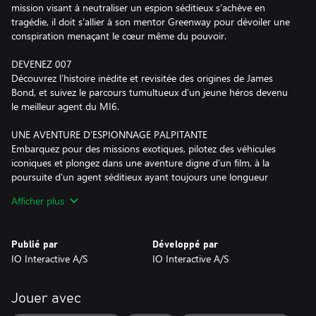
mission visant à neutraliser un espion séditieux s’achève en
tragédie, il doit s’allier à son mentor Greenway pour dévoiler une
conspiration menaçant le cœur même du pouvoir.
DEVENEZ 007
Découvrez l’histoire inédite et revisitée des origines de James
Bond, et suivez le parcours tumultueux d’un jeune héros devenu
le meilleur agent du MI6.
UNE AVENTURE D’ESPIONNAGE PALPITANTE
Embarquez pour des missions exotiques, pilotez des véhicules
iconiques et plongez dans une aventure digne d’un film, à la
poursuite d’un agent séditieux ayant toujours une longueur
d’avance.
Afficher plus
L’ESPION, C’EST VOUS
Optez pour la discrétion ou la bagarre. Combat à mains nues ou
Publié par
Développé par
armes à feu, gadgets ou infiltration, bluff sous le nez de l’ennemi,
IO Interactive A/S
IO Interactive A/S
le choix vous appartient.
BIENVENUE AU MI6
Jouer avec
Testez vos aptitudes d’espion et rejouez vos missions préférées