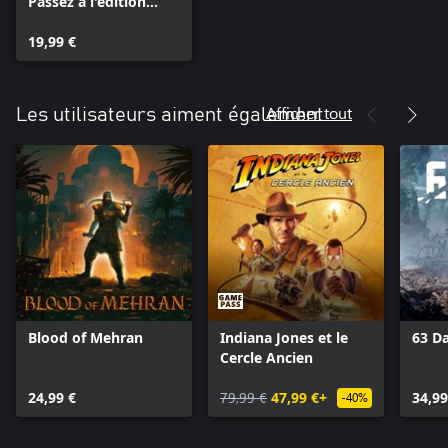
Passez à l'édition
Deluxe
19,99 €
Afficher tout
Les utilisateurs aiment également
Blood of Mehran
Indiana Jones et le
63 D
Cercle Ancien
24,99 €
79,99 €
47,99 €+
34,99
-40%