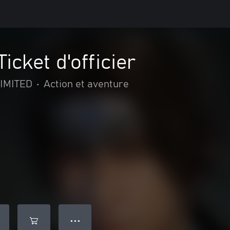
icket d'officier
IMITED
•
Action et aventure
● ● ●