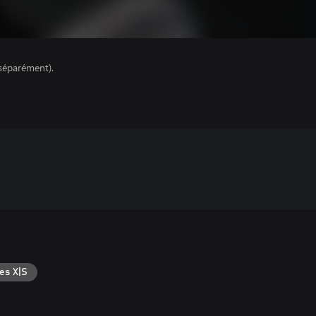
séparément).
es X|S