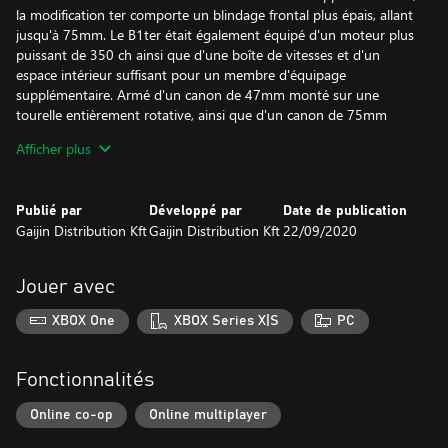
la modification ter comporte un blindage frontal plus épais, allant
jusqu'à 75mm. Le B1ter était également équipé d'un moteur plus
puissant de 350 ch ainsi que d'une boîte de vitesses et d'un
espace intérieur suffisant pour un membre d'équipage
supplémentaire. Armé d'un canon de 47mm monté sur une
tourelle entièrement rotative, ainsi que d'un canon de 75mm
monté sur la coque, le B1ter est capable d’infliger beaucoup de
Afficher plus
dégâts aux rangs ennemis.
La version P-40F-5 a été développée au début des années 1940
Publié par
Développé par
Date de publication
et diffère du modèle précédent, le chasseur P-40E, par sa section
Gaijin Distribution Kft
Gaijin Distribution Kft
22/09/2020
de queue allongée. Ce modèle d'avion premium porte la livrée de
l'escadron EC 2/5 Lafayette, qui a participé aux combats en
Tunisie en 1942-1943 sous le commandement du légendaire
Jouer avec
pilote d'essai français Konstantin Rozanoff. Sur cette version, un
moteur de 1130 ch a été installé, ce qui lui permettait d'atteindre
XBOX One
XBOX Series X|S
PC
une vitesse maximale de plus de 600 km/h. Le P-40F-5 Lafayette
est armé de 6 mitrailleuses Browning M2 de 12,7 mm, montées
dans les ailes et peut être équipé des munitions suivantes : 2
Fonctionnalités
bombes de 100 lb, 1 bombe de 500 lb ou 1 bombe de 500 lb +
2 bombes de 100 lb.
Online co-op
Online multiplayer