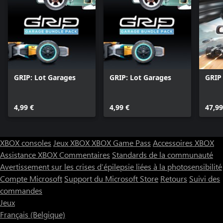
GRIP: Lot Garages
GRIP: Lot Garages
GRIP 
4,99 €
4,99 €
47,99
XBOX consoles
Jeux XBOX
XBOX Game Pass
Accessoires XBOX
Assistance XBOX
Commentaires
Standards de la communauté
Avertissement sur les crises d’épilepsie liées à la photosensibilité
Compte Microsoft
Support du Microsoft Store
Retours
Suivi des
commandes
Jeux
Français (Belgique)