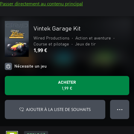
Passer directement au contenu principal
Vintek Garage Kit
Wired Productions
•
Action et aventure
•
Course et pilotage
•
Jeux de tir
1,99 €
Nécessite un jeu
ACHETER
1,99 €
AJOUTER À LA LISTE DE SOUHAITS
● ● ●