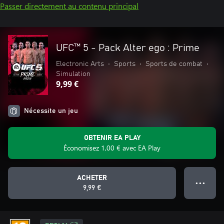
Passer directement au contenu principal
UFC™ 5 - Pack Alter ego : Prime
Electronic Arts
•
Sports
•
Sports de combat
•
Simulation
9,99 €
Nécessite un jeu
OBTENIR EA PLAY
Économisez 1,00 € avec EA Play
ACHETER
● ● ●
9,99 €