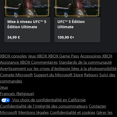
Mise à niveau UFC™ 5
UFC™ 5 Édition
Édition Ultimate
Ultimate
34,99 €
109,99 €+
XBOX consoles
Jeux XBOX
XBOX Game Pass
Accessoires XBOX
Assistance XBOX
Commentaires
Standards de la communauté
Avertissement sur les crises d’épilepsie liées à la photosensibilité
Compte Microsoft
Support du Microsoft Store
Retours
Suivi des
commandes
Jeux
Français (Belgique)
Vos choix de confidentialité en Californie
Confidentialité de l’intégrité des consommateurs
Contacter
Microsoft
Mentions légales
Confidentialité et cookies
Gérer les